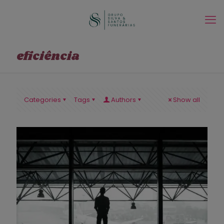
eficiência
Categories
Tags
Authors
Show all