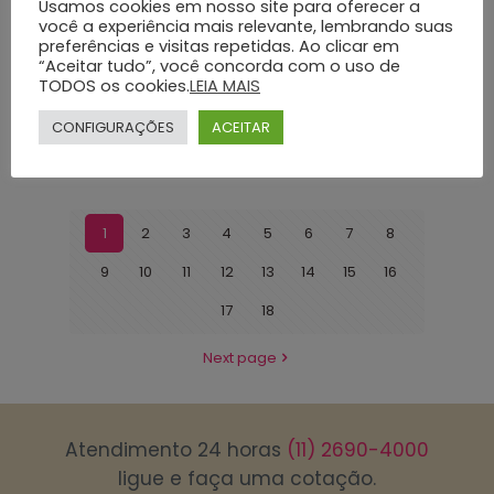
## Introdução Em momentos de luto e sensibilidade
Usamos cookies em nosso site para oferecer a
extrema, contar com um serviço de transporte funerário
você a experiência mais relevante, lembrando suas
preferências e visitas repetidas. Ao clicar em
que ofereça qualidade, respeito e eficiência é
“Aceitar tudo”, você concorda com o uso de
fundamental para auxiliar
[…]
TODOS os cookies.
LEIA MAIS
Dá uma olhada
CONFIGURAÇÕES
ACEITAR
1
2
3
4
5
6
7
8
9
10
11
12
13
14
15
16
17
18
Next page
Atendimento 24 horas
(11) 2690-4000
ligue e faça uma cotação.