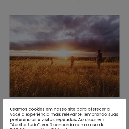
Seguros Funerários Preventivos: Garantindo
Usamos cookies em nosso site para oferecer a
Tranquilidade com o Grupo Silva e Santos
você a experiência mais relevante, lembrando suas
preferências e visitas repetidas. Ao clicar em
## Introdução Os seguros funerários preventivos são
“Aceitar tudo”, você concorda com o uso de
uma forma de garantir que, no momento delicado do