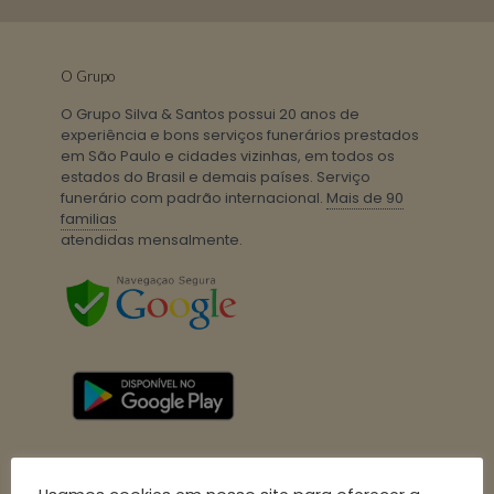
O Grupo
O Grupo Silva & Santos possui 20 anos de
experiência e bons serviços funerários prestados
em São Paulo e cidades vizinhas, em todos os
estados do Brasil e demais países. Serviço
funerário com padrão internacional.
Mais de 90
familias
atendidas mensalmente.