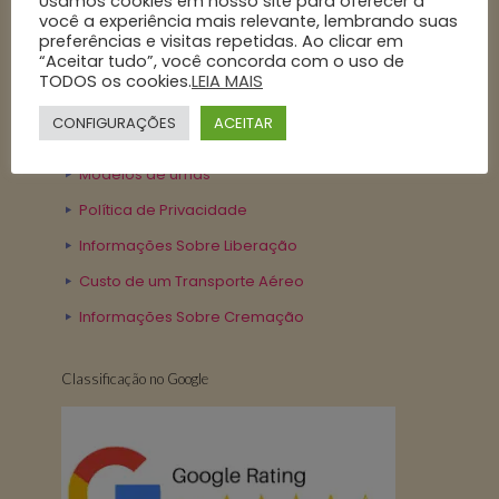
Usamos cookies em nosso site para oferecer a
você a experiência mais relevante, lembrando suas
preferências e visitas repetidas. Ao clicar em
Nossa Politica
“Aceitar tudo”, você concorda com o uso de
TODOS os cookies.
LEIA MAIS
Contrato de Serviço
CONFIGURAÇÕES
ACEITAR
Cremações de exumações
Modelos de urnas
Política de Privacidade
Informações Sobre Liberação
Custo de um Transporte Aéreo
Informações Sobre Cremação
Classificação no Google