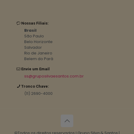
Nossas Filiais:
Brasil
São Paulo
Belo Horizonte
Salvador
Rio de Janeiro
Belem do Pará
Envie um Email
ss@gruposilvaesantos.com.br
Tronco Chave:
(11) 2690-4000
©Todos os direitos reservados I Grupo Silva & Santos |