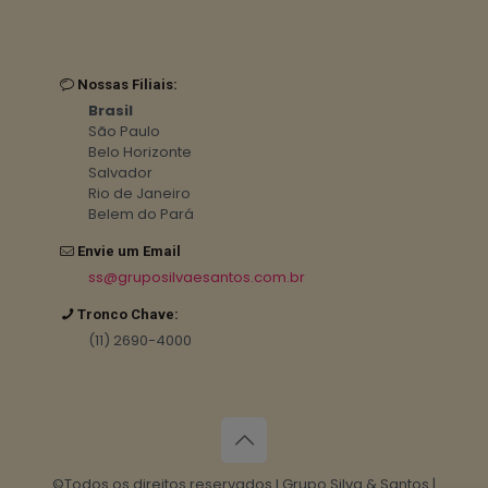
Nossas Filiais:
Brasil
São Paulo
Belo Horizonte
Salvador
Rio de Janeiro
Belem do Pará
Envie um Email
ss@gruposilvaesantos.com.br
Tronco Chave:
(11) 2690-4000
©Todos os direitos reservados I Grupo Silva & Santos |