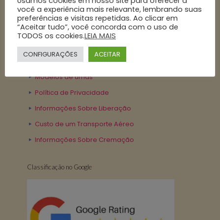
Usamos cookies em nosso site para oferecer a
você a experiência mais relevante, lembrando suas
preferências e visitas repetidas. Ao clicar em
Nossa Politica
“Aceitar tudo”, você concorda com o uso de
TODOS os cookies.
LEIA MAIS
Contrato de Serviço
CONFIGURAÇÕES
ACEITAR
Cremações de exumações
Modelos de urnas
Política de Privacidade
Informações Sobre Liberação
Custo de um Transporte Aéreo
Informações Sobre Cremação
Classificação no Google