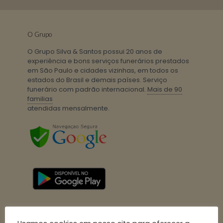
O Grupo
O Grupo Silva & Santos possui 20 anos de
experiência e bons serviços funerários prestados
em São Paulo e cidades vizinhas, em todos os
estados do Brasil e demais países. Serviço
funerário com padrão internacional.
Mais de 90
familias
atendidas mensalmente.