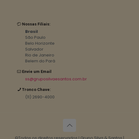
Nossas Filiais:
Brasil
São Paulo
Belo Horizonte
Salvador
Rio de Janeiro
Belem do Pará
Envie um Email
ss@gruposilvaesantos.com.br
Tronco Chave:
(11) 2690-4000
©Todos os direitos reservados I Grupo Silva & Santos |