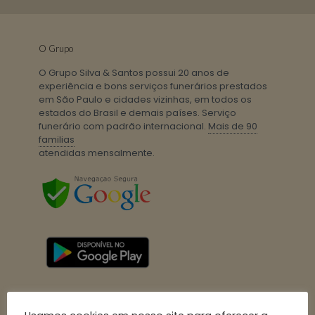
O Grupo
O Grupo Silva & Santos possui 20 anos de
experiência e bons serviços funerários prestados
em São Paulo e cidades vizinhas, em todos os
estados do Brasil e demais países. Serviço
funerário com padrão internacional.
Mais de 90
familias
atendidas mensalmente.