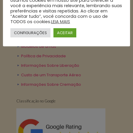
Usamos cookies em nosso site para oferecer a
você a experiência mais relevante, lembrando suas
preferências e visitas repetidas. Ao clicar em
Nossa Politica
“Aceitar tudo”, você concorda com o uso de
TODOS os cookies.
LEIA MAIS
Contrato de Serviço
CONFIGURAÇÕES
ACEITAR
Cremações de exumações
Modelos de urnas
Política de Privacidade
Informações Sobre Liberação
Custo de um Transporte Aéreo
Informações Sobre Cremação
Classificação no Google