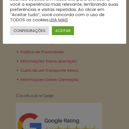
você a experiência mais relevante, lembrando suas
preferências e visitas repetidas. Ao clicar em
Nossa Politica
“Aceitar tudo”, você concorda com o uso de
TODOS os cookies.
LEIA MAIS
Contrato de Serviço
CONFIGURAÇÕES
ACEITAR
Cremações de exumações
Modelos de urnas
Política de Privacidade
Informações Sobre Liberação
Custo de um Transporte Aéreo
Informações Sobre Cremação
Classificação no Google