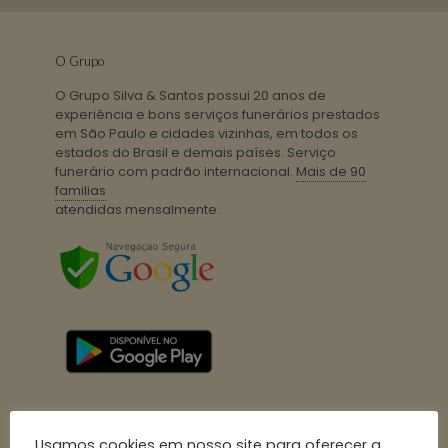
O Grupo
O Grupo Silva & Santos possui 20 anos de
experiência e bons serviços funerários prestados
em São Paulo e cidades vizinhas, em todos os
estados do Brasil e demais países. Serviço
funerário com padrão internacional.
Mais de 90
familias
atendidas mensalmente.
Usamos cookies em nosso site para oferecer a