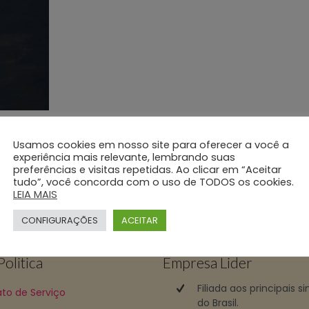
Usamos cookies em nosso site para oferecer a você a
experiência mais relevante, lembrando suas
preferências e visitas repetidas. Ao clicar em “Aceitar
tudo”, você concorda com o uso de TODOS os cookies.
mento 24 horas
(11) 2690-4000
ligue e faça uma 
LEIA MAIS
CONFIGURAÇÕES
ACEITAR
olitica
Empresa Lider
Filiada aos principais s
to de Serviço
do Brasil.