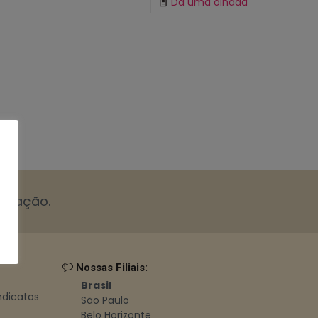
Dá uma olhada
cotação.
Nossas Filiais:
Brasil
indicatos
São Paulo
Belo Horizonte