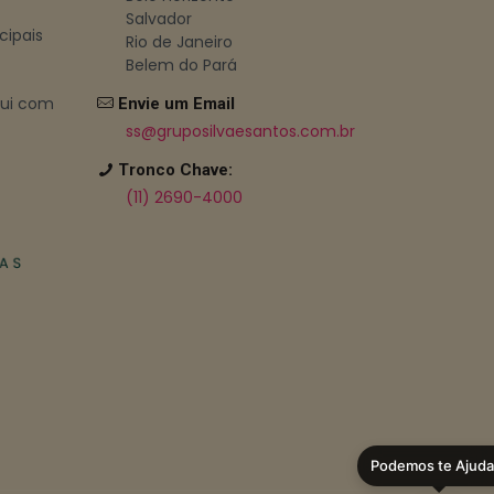
Salvador
cipais
Rio de Janeiro
Belem do Pará
bui com
Envie um Email
ss@gruposilvaesantos.com.br
Tronco Chave:
(11) 2690-4000
Podemos te Ajuda