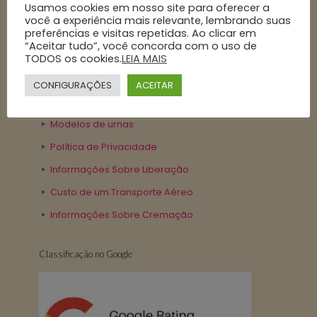
Usamos cookies em nosso site para oferecer a
você a experiência mais relevante, lembrando suas
preferências e visitas repetidas. Ao clicar em
“Aceitar tudo”, você concorda com o uso de
Nossa Politica
TODOS os cookies.
LEIA MAIS
Contrato de Serviço
CONFIGURAÇÕES
ACEITAR
Cremações de exumações
Modelos de urnas
Política de Privacidade
Informações Sobre Liberação
Custo de um Transporte Aéreo
Informações Sobre Cremação
Classificação no Google