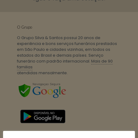
O Grupo
O Grupo Silva & Santos possui 20 anos de
experiência e bons serviços funerários prestados
em São Paulo e cidades vizinhas, em todos os
estados do Brasil e demais países. Serviço
funerário com padrão internacional.
Mais de 90
familias
atendidas mensalmente.