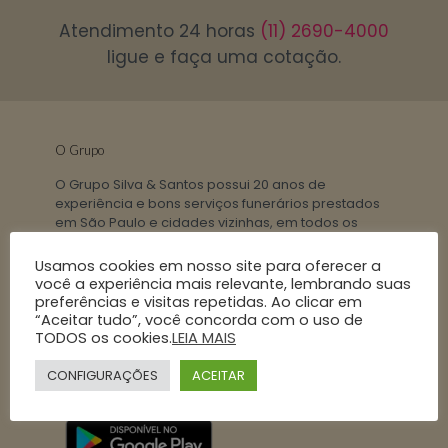
Atendimento 24 horas
(11) 2690-4000
ligue e faça uma cotação.
O Grupo
O Grupo Silva & Santos possui 20 anos de
experiência e bons serviços funerários prestados
em São Paulo e cidades vizinhas, em todos os
estados do Brasil e demais países. Serviço
funerário com padrão internacional.
Mais de 90
Usamos cookies em nosso site para oferecer a
familias
você a experiência mais relevante, lembrando suas
atendidas mensalmente.
preferências e visitas repetidas. Ao clicar em
“Aceitar tudo”, você concorda com o uso de
TODOS os cookies.
LEIA MAIS
CONFIGURAÇÕES
ACEITAR