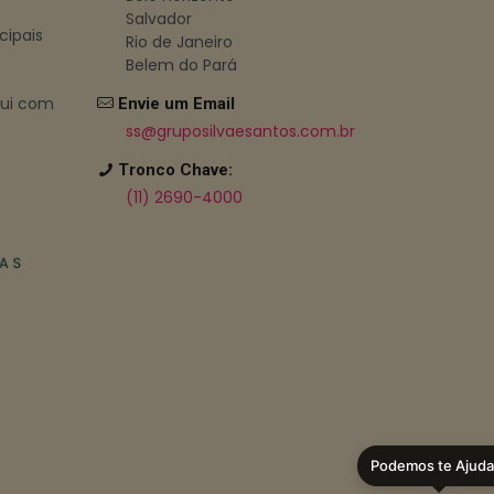
Salvador
cipais
Rio de Janeiro
Belem do Pará
bui com
Envie um Email
ss@gruposilvaesantos.com.br
Tronco Chave:
(11) 2690-4000
Podemos te Ajuda