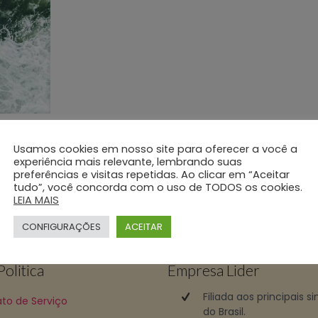
Usamos cookies em nosso site para oferecer a você a
experiência mais relevante, lembrando suas
preferências e visitas repetidas. Ao clicar em “Aceitar
tudo”, você concorda com o uso de TODOS os cookies.
mento 24 horas
(11) 2690-4000
ligue e faça uma 
LEIA MAIS
CONFIGURAÇÕES
ACEITAR
olitica
Empresa Lider
Filiada aos principais s
to de Serviço
do Brasil.