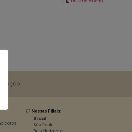
Dá uma olhada
cotação.
Nossas Filiais:
Brasil
indicatos
São Paulo
Belo Horizonte