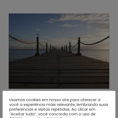
Grupo Silva e Santos: Excelência no Atendimento
Usamos cookies em nosso site para oferecer a
24h e Suporte Emergencial
você a experiência mais relevante, lembrando suas
preferências e visitas repetidas. Ao clicar em
## Introdução O Grupo Silva e Santos é reconhecido por
“Aceitar tudo”, você concorda com o uso de
sua excelência no atendimento 24h, suporte emergencial