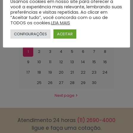
Usamos cookies em nosso site para oferecer a
garantindo o traslado digno e respeitoso de entes
você a experiência mais relevante, lembrando suas
queridos falecidos. Nesse contexto,
[…]
preferências e visitas repetidas. Ao clicar em
“Aceitar tudo”, você concorda com o uso de
Dá uma olhada
TODOS os cookies.
LEIA MAIS
CONFIGURAÇÕES
ACEITAR
1
2
3
4
5
6
7
8
9
10
11
12
13
14
15
16
17
18
19
20
21
22
23
24
25
26
27
28
29
30
Next page
Atendimento 24 horas
(11) 2690-4000
ligue e faça uma cotação.