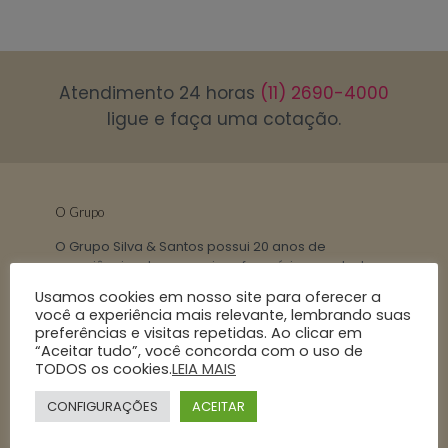
Atendimento 24 horas
(11) 2690-4000
ligue e faça uma cotação.
O Grupo
O Grupo Silva & Santos possui 20 anos de
experiência e bons serviços funerários prestados
em São Paulo e cidades vizinhas, em todos os
Usamos cookies em nosso site para oferecer a
estados do Brasil e demais países. Serviço
você a experiência mais relevante, lembrando suas
funerário com padrão internacional.
Mais de 90
preferências e visitas repetidas. Ao clicar em
familias
“Aceitar tudo”, você concorda com o uso de
atendidas mensalmente.
TODOS os cookies.
LEIA MAIS
CONFIGURAÇÕES
ACEITAR