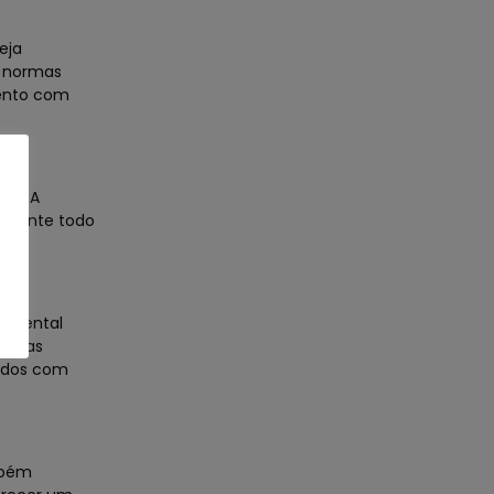
eja
m normas
mento com
as. A
durante todo
ndamental
plexas
iados com
mbém