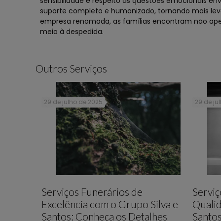
sensibilidade e respeito às questões emocionais en
suporte completo e humanizado, tornando mais leve
empresa renomada, as famílias encontram não ap
meio à despedida.
Outros Serviços
29 de julho de 2025
29 de ju
Serviços Funerários de
Serviç
Excelência com o Grupo Silva e
Qualid
Santos: Conheça os Detalhes
Santos