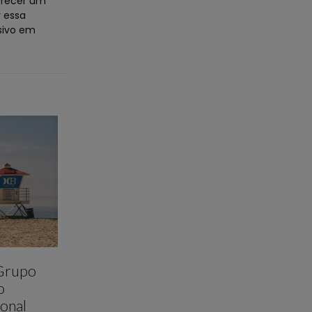
ferecer um
 essa
sivo em
 Grupo
o
onal