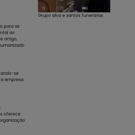
Grupo silva e santos funerárias
s para as
ntal ao
e artigo,
 humanizado
acando-se
, a empresa
e
os oferece
 organização