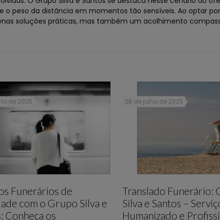
volvidas. O Grupo Silva e Santos se destaca nesse cenário ao o
 o peso da distância em momentos tão sensíveis. Ao optar por
enas soluções práticas, mas também um acolhimento compas
lho de 2025
28 de julho de 2025
os Funerários de
Translado Funerário:
ade com o Grupo Silva e
Silva e Santos – Serviç
: Conheça os
Humanizado e Profissi