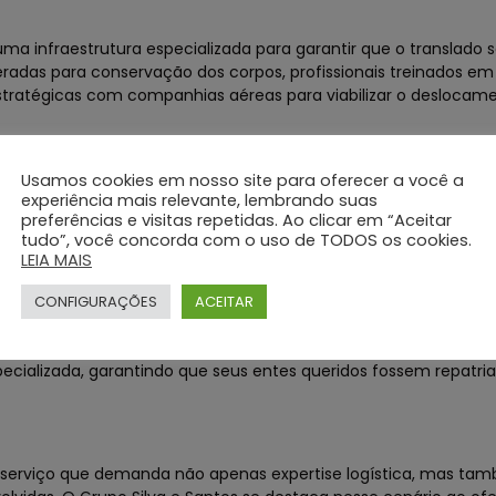
 infraestrutura especializada para garantir que o translado s
igeradas para conservação dos corpos, profissionais treinados e
 estratégicas com companhias aéreas para viabilizar o desloca
Usamos cookies em nosso site para oferecer a você a
s está no atendimento humanizado prestado às famílias enlutad
experiência mais relevante, lembrando suas
preferências e visitas repetidas. Ao clicar em “Aceitar
patia, respeito e compreensão, oferecendo suporte emocional 
tudo”, você concorda com o uso de TODOS os cookies.
iferença em momentos tão delicados.
LEIA MAIS
CONFIGURAÇÕES
ACEITAR
va e Santos, vale destacar casos reais em que a empresa foi fu
 de forma ágil e segura. Famílias que enfrentaram situações com
ecializada, garantindo que seus entes queridos fossem repatr
m serviço que demanda não apenas expertise logística, mas ta