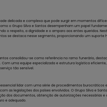
dade delicada e complexa que pode surgir em momentos difícei
as como o Grupo Silva e Santos desempenham um papel fundame
ando o respeito, a dignidade e o amparo aos entes queridos. Nest
antos se destaca nesse segmento, proporcionando um suporte
Santos consolidou-se como referência no ramo funerário, dest
. Com uma equipe especializada e estrutura logística eficiente
erviço tão sensível.
é essencial lidar com uma série de procedimentos burocráticos 
m as legislações dos países envolvidos. O Grupo Silva e Sant
ização dos documentos, obtenção de autorizações necessárias e
guro e adequado.