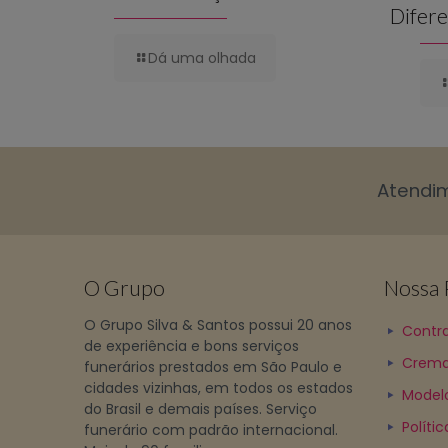
Difere
Dá uma olhada
Atendi
O Grupo
Nossa P
O Grupo Silva & Santos possui 20 anos
Contra
de experiência e bons serviços
Crema
funerários prestados em São Paulo e
cidades vizinhas, em todos os estados
Model
do Brasil e demais países. Serviço
Políti
funerário com padrão internacional.