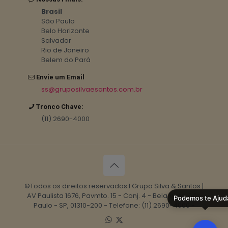
Brasil
São Paulo
Belo Horizonte
Salvador
Rio de Janeiro
Belem do Pará
Envie um Email
ss@gruposilvaesantos.com.br
Tronco Chave:
(11) 2690-4000
©Todos os direitos reservados I Grupo Silva & Santos |
AV Paulista 1676, Pavmto. 15 - Conj. 4 - Bela Vista, São
Podemos te Ajud
Paulo - SP, 01310-200 - Telefone: (11) 2690-4000 -