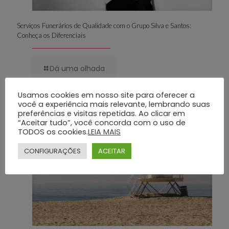
Serviços Funerários de Qualidade com o Grupo Silva e Santos:
Conheça os Diferenciais
Dá uma olhada
Usamos cookies em nosso site para oferecer a
você a experiência mais relevante, lembrando suas
28 de julho de 2025
preferências e visitas repetidas. Ao clicar em
“Aceitar tudo”, você concorda com o uso de
TODOS os cookies.
LEIA MAIS
CONFIGURAÇÕES
ACEITAR