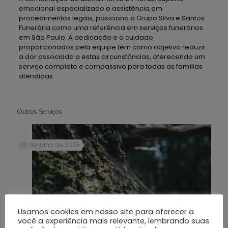
emocional especializado e assistência em
procedimentos legais, posiciona a Grupo Silva e Santos
Funerária como uma referência em serviços funerários
em São Paulo. A dedicação e o cuidado
proporcionados pela equipe têm como objetivo reduzir
a dor associada a estas circunstâncias, oferecendo um
serviço completo e compassivo para todas as famílias
atendidas.
Outros Serviços
29 de julho de 2025
Usamos cookies em nosso site para oferecer a
você a experiência mais relevante, lembrando suas