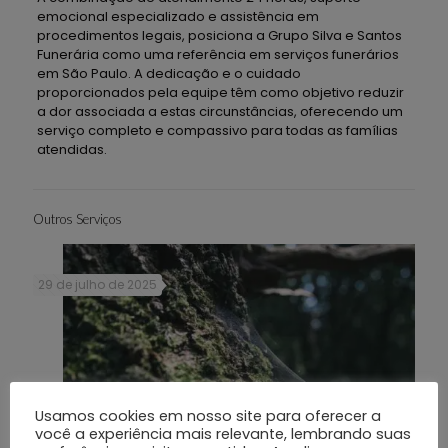
emocional especializado e assistência em
procedimentos legais, posiciona a Grupo Silva e Santos
Funerária como uma referência em serviços funerários
em São Paulo. A dedicação e o cuidado
proporcionados pela equipe têm como objetivo reduzir
a dor associada a estas circunstâncias, oferecendo um
serviço completo e compassivo para todas as famílias
atendidas.
Outros Serviços
29 de julho de 2025
Usamos cookies em nosso site para oferecer a
você a experiência mais relevante, lembrando suas