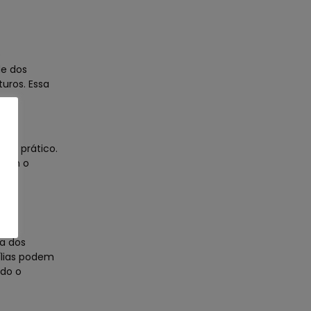
e
de dos
uros. Essa
plo prático.
riam o
ços
ta dos
ílias podem
odo o