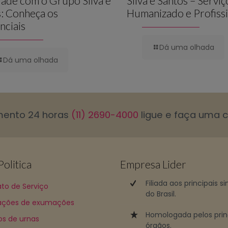
ade com o Grupo Silva e
Silva e Santos – Serviç
: Conheça os
Humanizado e Profissi
nciais
Dá uma olhada
Dá uma olhada
mento 24 horas
(11) 2690-4000
ligue e faça uma 
olitica
Empresa Lider
Filiada aos principais s
to de Serviço
do Brasil.
ções de exumações
Homologada pelos prin
os de urnas
órgãos.