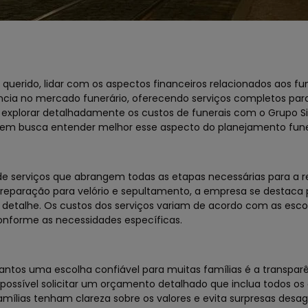
erido, lidar com os aspectos financeiros relacionados aos fu
ncia no mercado funerário, oferecendo serviços completos para 
s explorar detalhadamente os custos de funerais com o Grupo Si
uem busca entender melhor esse aspecto do planejamento fune
 de serviços que abrangem todas as etapas necessárias para a r
preparação para velório e sepultamento, a empresa se destaca 
etalhe. Os custos dos serviços variam de acordo com as escol
conforme as necessidades específicas.
Santos uma escolha confiável para muitas famílias é a transpar
 possível solicitar um orçamento detalhado que inclua todos os
famílias tenham clareza sobre os valores e evita surpresas desa