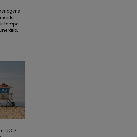
omenagens
metida
tir tempo
nerário.
 Grupo