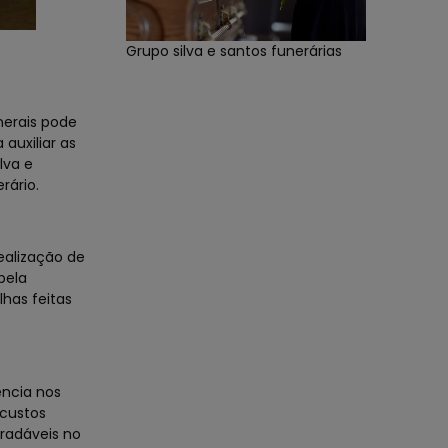
Grupo silva e santos funerárias
nerais pode
auxiliar as
lva e
rário.
ealização de
pela
has feitas
ência nos
 custos
gradáveis no