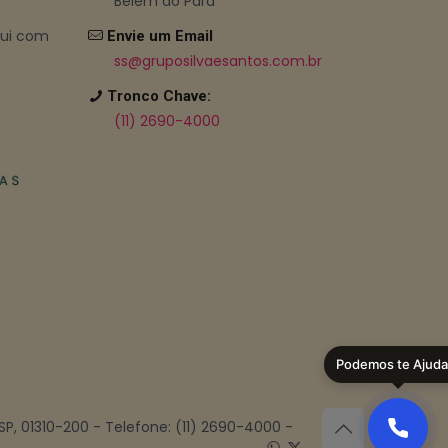
Belem do Pará
bui com
Envie um Email
ss@gruposilvaesantos.com.br
Tronco Chave:
(11) 2690-4000
Podemos te Ajuda
 SP, 01310-200 - Telefone: (11) 2690-4000 -