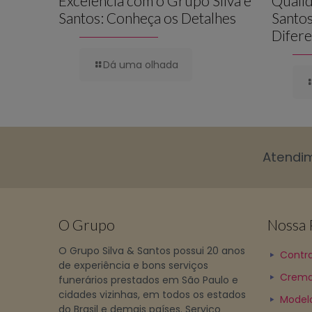
Excelência com o Grupo Silva e
Qualid
Santos: Conheça os Detalhes
Santos
Difere
Dá uma olhada
Atendi
O Grupo
Nossa P
O Grupo Silva & Santos possui 20 anos
Contra
de experiência e bons serviços
Crema
funerários prestados em São Paulo e
cidades vizinhas, em todos os estados
Model
do Brasil e demais países. Serviço