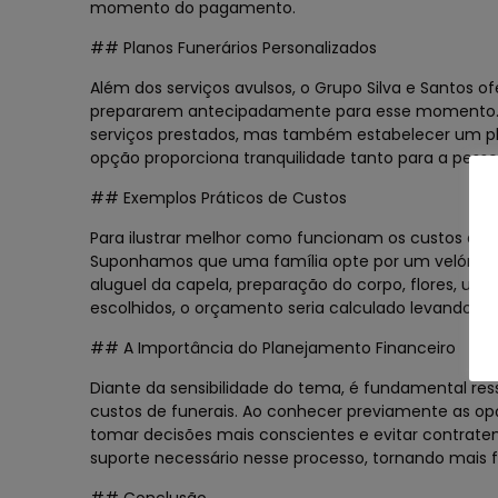
momento do pagamento.
## Planos Funerários Personalizados
Além dos serviços avulsos, o Grupo Silva e Santos 
prepararem antecipadamente para esse momento. Ao
serviços prestados, mas também estabelecer um plan
opção proporciona tranquilidade tanto para a pesso
## Exemplos Práticos de Custos
Para ilustrar melhor como funcionam os custos de 
Suponhamos que uma família opte por um velório tr
aluguel da capela, preparação do corpo, flores, ur
escolhidos, o orçamento seria calculado levando e
## A Importância do Planejamento Financeiro
Diante da sensibilidade do tema, é fundamental res
custos de funerais. Ao conhecer previamente as opç
tomar decisões mais conscientes e evitar contratem
suporte necessário nesse processo, tornando mais fá