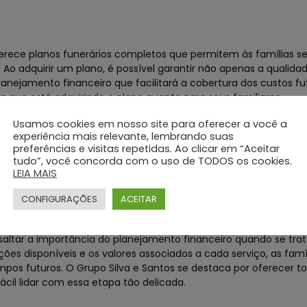
oferece planos funerários completos que permitem às famílias s
 adquirir um plano, é possível garantir não apenas a qualida
ejamento financeiro que facilitará a cobertura dos custos fut
a que está adquirindo o plano quanto para seus familiares.
Usamos cookies em nosso site para oferecer a você a
experiência mais relevante, lembrando suas
funerais com o Grupo Silva e Santos, vamos considerar um exem
preferências e visitas repetidas. Ao clicar em “Aceitar
tudo”, você concorda com o uso de TODOS os cookies.
adicional seguido de cremação. Nesse caso, os custos envolve
LEIA MAIS
na para cremação, entre outros detalhes. Com base nesses servi
m conta cada item específico.
CONFIGURAÇÕES
ACEITAR
saltar a importância do planejamento financeiro quando se tra
ões disponíveis e os valores associados a cada serviço, as fam
pos futuros. O Grupo Silva e Santos se destaca por oferecer t
cil lidar com essa etapa tão delicada.