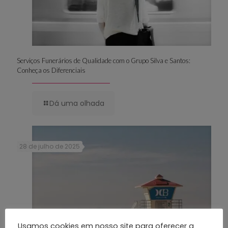
Serviços Funerários de Qualidade com o Grupo Silva e Santos:
Conheça os Diferenciais
Dá uma olhada
28 de julho de 2025
Usamos cookies em nosso site para oferecer a