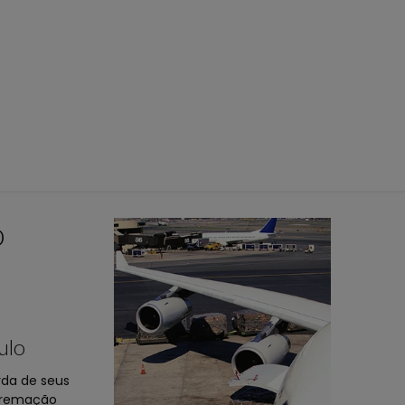
o
ulo
da de seus
 cremação