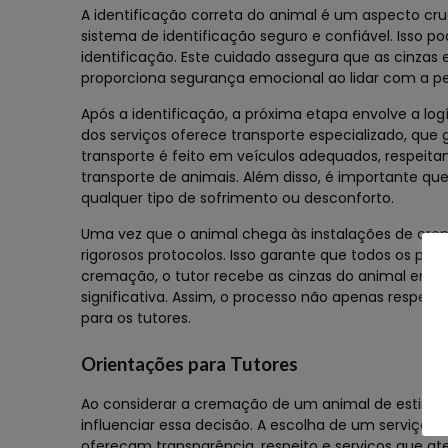
A identificação correta do animal é um aspecto cr
sistema de identificação seguro e confiável. Isso po
identificação. Este cuidado assegura que as cinzas
proporciona segurança emocional ao lidar com a pe
Após a identificação, a próxima etapa envolve a log
dos serviços oferece transporte especializado, que
transporte é feito em veículos adequados, respeit
transporte de animais. Além disso, é importante qu
qualquer tipo de sofrimento ou desconforto.
Uma vez que o animal chega às instalações de crem
rigorosos protocolos. Isso garante que todos os proc
cremação, o tutor recebe as cinzas do animal em u
significativa. Assim, o processo não apenas resp
para os tutores.
Orientações para Tutores
Ao considerar a cremação de um animal de estimaç
influenciar essa decisão. A escolha de um serviço
ofereçam transparência, respeito e serviços que a