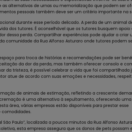
 e as alternativas de urnas ou memorialização que podem ser of
timentos pessoais também deve ser um critério importante na s
mocional durante esse período delicado. A perda de um animal 
 vida dos tutores. É aconselhável que os tutores busquem apoi
or dessa perda. Compartilhar experiências pode ajudar a criar
o da comunidade da Rua Alfonso Asturaro onde tutores podem s
espaço para troca de histórias e recomendações pode ser benéf
 aceitação da dor da perda, mas também oferecer consolo e c
r da tristeza, é possível celebrar a vida que foi compartilhad
 tutor atue de acordo com suas emoções e necessidades, respei
remação de animais de estimação, refletindo a crescente dema
A cremação é uma alternativa à sepultamento, oferecendo um
sta área, várias empresas estão disponíveis para prestar esse
e comodidades.
 São Paulo”, localizada a poucos minutos da Rua Alfonso Astur
coletiva, esta empresa assegura que os donos de pets possam 