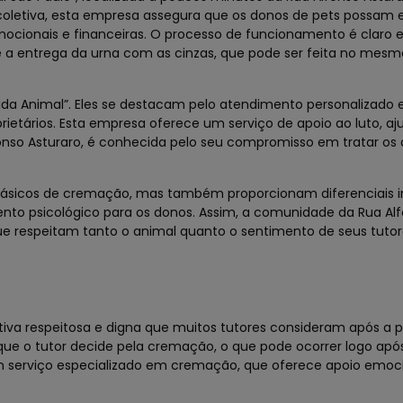
coletiva, esta empresa assegura que os donos de pets possam 
ocionais e financeiras. O processo de funcionamento é claro e
a entrega da urna com as cinzas, que pode ser feita no mesmo
ida Animal”. Eles se destacam pelo atendimento personalizado 
tários. Esta empresa oferece um serviço de apoio ao luto, aj
fonso Asturaro, é conhecida pelo seu compromisso em tratar os
básicos de cremação, mas também proporcionam diferenciais i
o psicológico para os donos. Assim, a comunidade da Rua Al
e respeitam tanto o animal quanto o sentimento de seus tutor
iva respeitosa e digna que muitos tutores consideram após a 
 o tutor decide pela cremação, o que pode ocorrer logo apó
um serviço especializado em cremação, que oferece apoio emoc