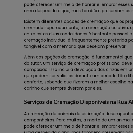
pode oferecer um meio de honrar e lembrar esses s
uma despedida digna, mas também preservam as 
Existem diferentes opções de cremação que os prop
cremado separadamente, e a cremação coletiva, q
entre estas duas modalidades é bastante pessoal 
cremação individual é frequentemente preferida po
tangível com a memória que desejam preservar.
Além das opções de cremação, é fundamental que o 
do tutor. Um serviço de cremação profissional deve
compaixão. Isso inclui a devolução das cinzas em u
que podem ser valiosos durante um período tão dif
conforto, sabendo que fizeram a melhor escolha pa
carinho que sempre tiveram por eles.
Serviços de Cremação Disponíveis na Rua A
A cremação de animais de estimação desempenha u
companheiros. Para muitos, a morte de um animal
pode oferecer um meio de honrar e lembrar esses s
uma despedida digna, mas também preservam as 