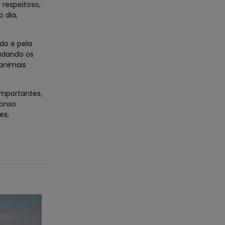
 respeitoso,
 dia,
do e pela
udando os
 animais
mportantes,
fonso
es,