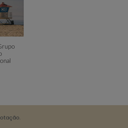
 Grupo
o
onal
cotação.