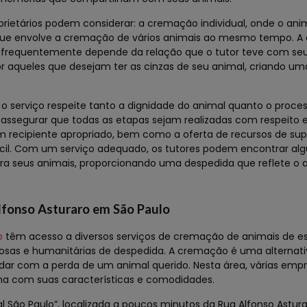
rietários podem considerar: a cremação individual, onde o ani
ue envolve a cremação de vários animais ao mesmo tempo. A 
e frequentemente depende da relação que o tutor teve com seu
r aqueles que desejam ter as cinzas de seu animal, criando u
serviço respeite tanto a dignidade do animal quanto o proces
 assegurar que todas as etapas sejam realizadas com respeito 
m recipiente apropriado, bem como a oferta de recursos de supo
ícil. Com um serviço adequado, os tutores podem encontrar al
ra seus animais, proporcionando uma despedida que reflete o 
lfonso Asturaro em São Paulo
o
têm acesso a diversos serviços de cremação de animais de e
osas e humanitárias de despedida. A cremação é uma alternati
dar com a perda de um animal querido. Nesta área, várias emp
ma com suas características e comodidades.
 São Paulo”, localizada a poucos minutos da Rua Alfonso Astur