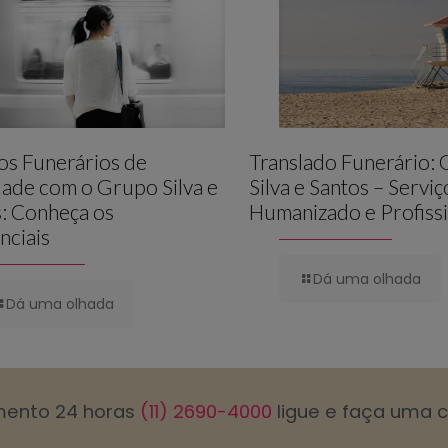
os Funerários de
Translado Funerário:
ade com o Grupo Silva e
Silva e Santos – Serviç
: Conheça os
Humanizado e Profissi
nciais
Dá uma olhada
Dá uma olhada
mento 24 horas
(11) 2690-4000
ligue e faça uma 