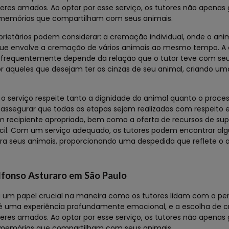
eres amados. Ao optar por esse serviço, os tutores não apena
memórias que compartilham com seus animais.
rietários podem considerar: a cremação individual, onde o ani
ue envolve a cremação de vários animais ao mesmo tempo. A 
e frequentemente depende da relação que o tutor teve com seu
r aqueles que desejam ter as cinzas de seu animal, criando u
serviço respeite tanto a dignidade do animal quanto o proces
 assegurar que todas as etapas sejam realizadas com respeito 
m recipiente apropriado, bem como a oferta de recursos de supo
ícil. Com um serviço adequado, os tutores podem encontrar al
ra seus animais, proporcionando uma despedida que reflete o 
lfonso Asturaro em São Paulo
m papel crucial na maneira como os tutores lidam com a per
 é uma experiência profundamente emocional, e a escolha de
eres amados. Ao optar por esse serviço, os tutores não apena
memórias que compartilham com seus animais.