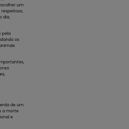
escolher um
 respeitoso,
 dia,
e pela
udando os
 animais
mportantes,
fonso
es,
perda de um
s a morte
ional e