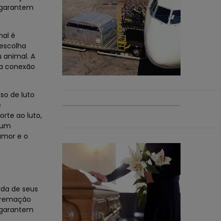
s garantem
mal é
escolha
 animal. A
ma conexão
so de luto
e
rte ao luto,
gum
amor e o
da de seus
 cremação
s garantem