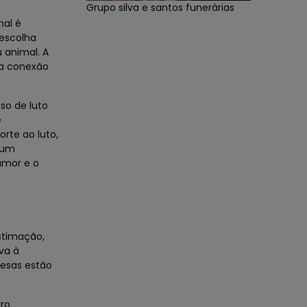
Grupo silva e santos funerárias
mal é
escolha
 animal. A
ma conexão
so de luto
e
rte ao luto,
gum
amor e o
stimação,
va à
resas estão
aro