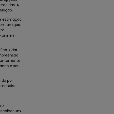
erecidas. A
eleção.
de estimação
o em amigos,
 um
e unir em
ico. Criar
ompreensão
a juntamente
tando o seu
nda por
a maneira
aro
escolher um