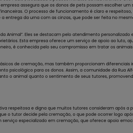
ta empresa assegura que os donos de pets possam escolher um 
inanceiras. O processo de funcionamento é claro e respeitoso,
a entrega da urna com as cinzas, que pode ser feita no mesmo
ida Animal”. Eles se destacam pelo atendimento personalizado 
tários. Esta empresa oferece um serviço de apoio ao luto, aj
feneiro, é conhecida pelo seu compromisso em tratar os animai
básicos de cremação, mas também proporcionam diferenciais i
o psicológico para os donos. Assim, a comunidade da Rua Alf
anto o animal quanto o sentimento de seus tutores, promove
iva respeitosa e digna que muitos tutores consideram após a 
 o tutor decide pela cremação, o que pode ocorrer logo apó
um serviço especializado em cremação, que oferece apoio emoc