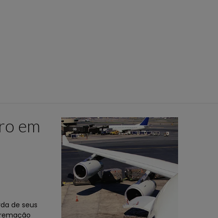
iro em
da de seus
 cremação