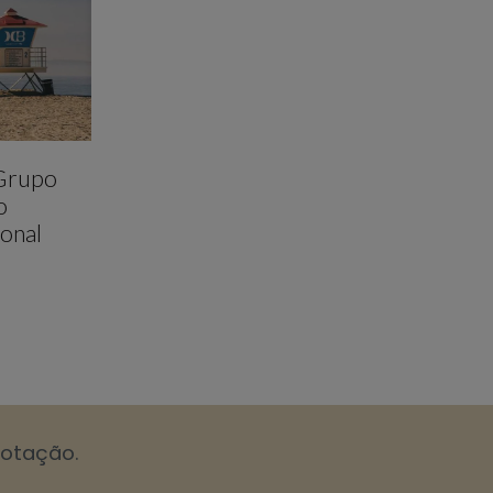
 Grupo
o
onal
cotação.