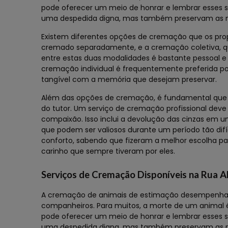
pode oferecer um meio de honrar e lembrar esses s
uma despedida digna, mas também preservam as 
Existem diferentes opções de cremação que os prop
cremado separadamente, e a cremação coletiva, q
entre estas duas modalidades é bastante pessoal 
cremação individual é frequentemente preferida po
tangível com a memória que desejam preservar.
Além das opções de cremação, é fundamental que o 
do tutor. Um serviço de cremação profissional deve
compaixão. Isso inclui a devolução das cinzas em u
que podem ser valiosos durante um período tão dif
conforto, sabendo que fizeram a melhor escolha pa
carinho que sempre tiveram por eles.
Serviços de Cremação Disponíveis na Rua A
A cremação de animais de estimação desempenha u
companheiros. Para muitos, a morte de um animal
pode oferecer um meio de honrar e lembrar esses s
uma despedida digna, mas também preservam as 