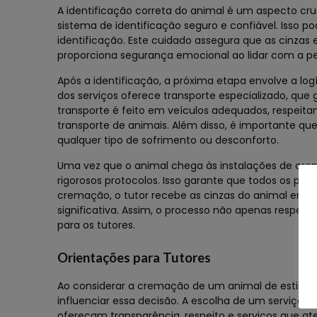
A identificação correta do animal é um aspecto cr
sistema de identificação seguro e confiável. Isso po
identificação. Este cuidado assegura que as cinzas
proporciona segurança emocional ao lidar com a pe
Após a identificação, a próxima etapa envolve a log
dos serviços oferece transporte especializado, que
transporte é feito em veículos adequados, respeit
transporte de animais. Além disso, é importante qu
qualquer tipo de sofrimento ou desconforto.
Uma vez que o animal chega às instalações de crem
rigorosos protocolos. Isso garante que todos os proc
cremação, o tutor recebe as cinzas do animal em u
significativa. Assim, o processo não apenas resp
para os tutores.
Orientações para Tutores
Ao considerar a cremação de um animal de estimaç
influenciar essa decisão. A escolha de um serviço
ofereçam transparência, respeito e serviços que a