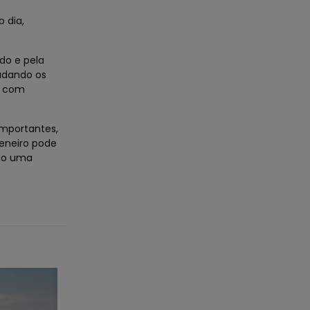
 dia,
do e pela
udando os
s com
mportantes,
eneiro pode
ndo uma