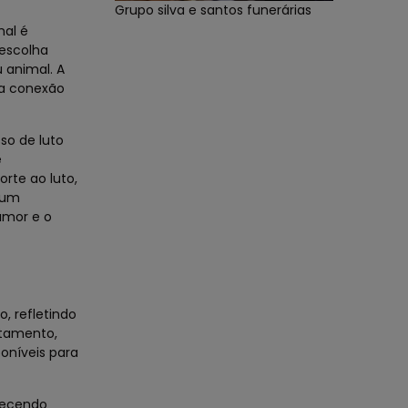
Grupo silva e santos funerárias
mal é
escolha
 animal. A
ma conexão
so de luto
e
rte ao luto,
gum
amor e o
, refletindo
ltamento,
oníveis para
erecendo