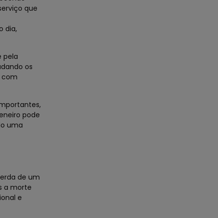
serviço que
 dia,
e pela
udando os
s com
mportantes,
eneiro pode
ndo uma
perda de um
s a morte
ional e