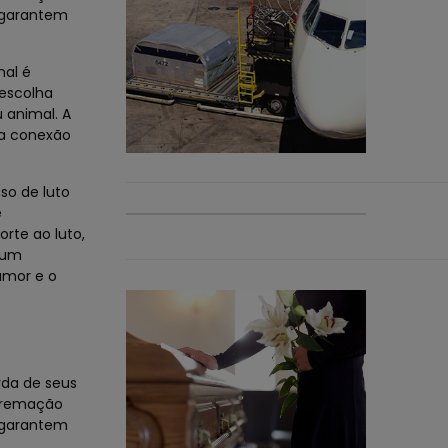
s garantem
mal é
escolha
 animal. A
ma conexão
so de luto
e
rte ao luto,
gum
amor e o
da de seus
 cremação
s garantem