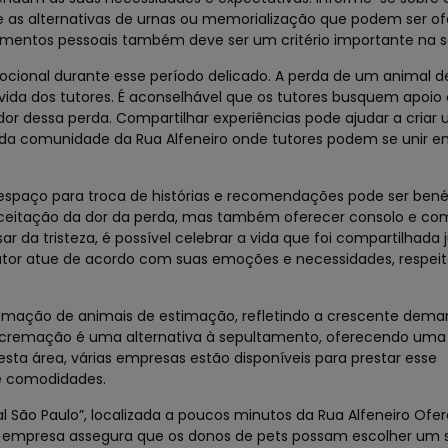
 e as alternativas de urnas ou memorialização que podem ser of
timentos pessoais também deve ser um critério importante na s
mocional durante esse período delicado. A perda de um animal 
 vida dos tutores. É aconselhável que os tutores busquem apoi
or dessa perda. Compartilhar experiências pode ajudar a criar
 da comunidade da Rua Alfeneiro onde tutores podem se unir e
espaço para troca de histórias e recomendações pode ser benéf
 aceitação da dor da perda, mas também oferecer consolo e c
r da tristeza, é possível celebrar a vida que foi compartilhad
 tutor atue de acordo com suas emoções e necessidades, respei
remação de animais de estimação, refletindo a crescente dema
A cremação é uma alternativa à sepultamento, oferecendo um
sta área, várias empresas estão disponíveis para prestar esse
e comodidades.
l São Paulo”, localizada a poucos minutos da Rua Alfeneiro Of
ta empresa assegura que os donos de pets possam escolher um 