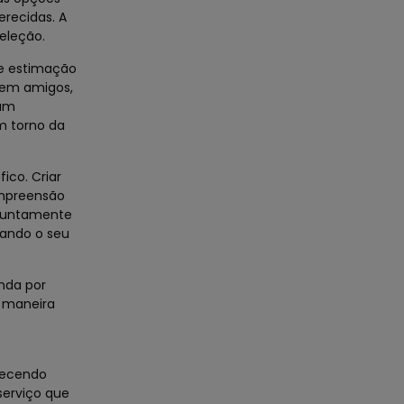
erecidas. A
eleção.
de estimação
o em amigos,
 um
m torno da
ico. Criar
ompreensão
a juntamente
tando o seu
nda por
a maneira
erecendo
serviço que