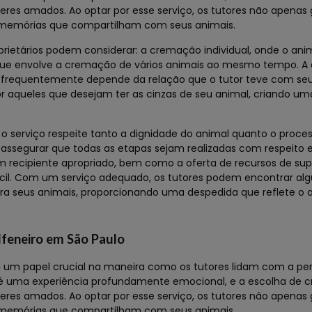
eres amados. Ao optar por esse serviço, os tutores não apena
memórias que compartilham com seus animais.
rietários podem considerar: a cremação individual, onde o ani
ue envolve a cremação de vários animais ao mesmo tempo. A 
e frequentemente depende da relação que o tutor teve com seu
r aqueles que desejam ter as cinzas de seu animal, criando u
serviço respeite tanto a dignidade do animal quanto o proces
 assegurar que todas as etapas sejam realizadas com respeito 
m recipiente apropriado, bem como a oferta de recursos de supo
ícil. Com um serviço adequado, os tutores podem encontrar al
ra seus animais, proporcionando uma despedida que reflete o 
lfeneiro em São Paulo
m papel crucial na maneira como os tutores lidam com a per
 é uma experiência profundamente emocional, e a escolha de
eres amados. Ao optar por esse serviço, os tutores não apena
memórias que compartilham com seus animais.