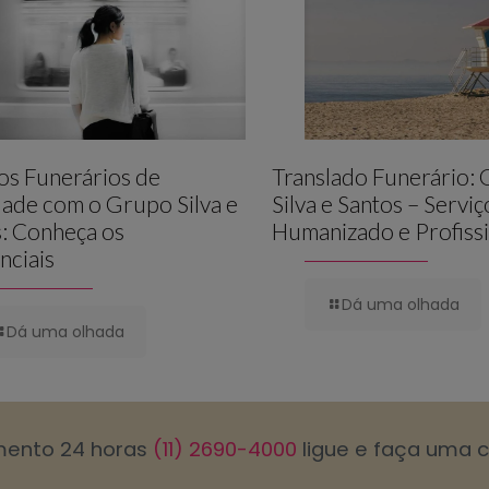
os Funerários de
Translado Funerário:
ade com o Grupo Silva e
Silva e Santos – Serviç
: Conheça os
Humanizado e Profissi
nciais
Dá uma olhada
Dá uma olhada
mento 24 horas
(11) 2690-4000
ligue e faça uma 