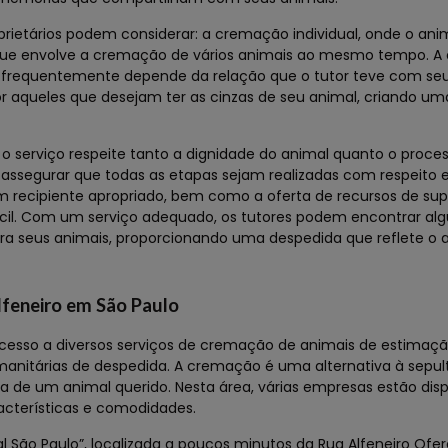
rietários podem considerar: a cremação individual, onde o ani
ue envolve a cremação de vários animais ao mesmo tempo. A 
e frequentemente depende da relação que o tutor teve com seu
r aqueles que desejam ter as cinzas de seu animal, criando u
serviço respeite tanto a dignidade do animal quanto o proces
 assegurar que todas as etapas sejam realizadas com respeito 
m recipiente apropriado, bem como a oferta de recursos de supo
ícil. Com um serviço adequado, os tutores podem encontrar al
ra seus animais, proporcionando uma despedida que reflete o 
lfeneiro em São Paulo
esso a diversos serviços de cremação de animais de estimação
anitárias de despedida. A cremação é uma alternativa à sepu
 de um animal querido. Nesta área, várias empresas estão disp
cterísticas e comodidades.
l São Paulo”, localizada a poucos minutos da Rua Alfeneiro Of