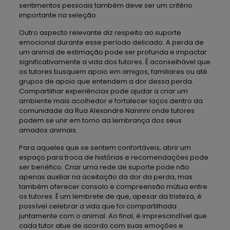
sentimentos pessoais também deve ser um critério
importante na seleção.
Outro aspecto relevante diz respeito ao suporte
emocional durante esse período delicado. A perda de
um animal de estimação pode ser profunda e impactar
significativamente a vida dos tutores. É aconselhável que
os tutores busquem apoio em amigos, familiares ou até
grupos de apoio que entendem a dor dessa perda.
Compartilhar experiências pode ajudar a criar um
ambiente mais acolhedor e fortalecer laços dentro da
comunidade da Rua Alexandre Naninni onde tutores
podem se unir em torno da lembrança dos seus
amados animais.
Para aqueles que se sentem confortáveis, abrir um
espaço para troca de histórias e recomendações pode
ser benéfico. Criar uma rede de suporte pode não
apenas auxiliar na aceitação da dor da perda, mas
também oferecer consolo e compreensão mútua entre
os tutores. É um lembrete de que, apesar da tristeza, é
possível celebrar a vida que foi compartilhada
juntamente com o animal. Ao final, é imprescindível que
cada tutor atue de acordo com suas emoções e