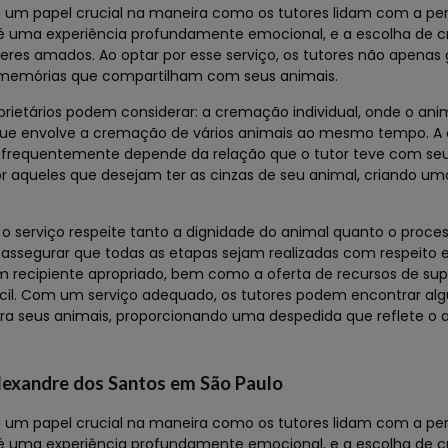
m papel crucial na maneira como os tutores lidam com a per
 é uma experiência profundamente emocional, e a escolha de
eres amados. Ao optar por esse serviço, os tutores não apena
memórias que compartilham com seus animais.
rietários podem considerar: a cremação individual, onde o ani
ue envolve a cremação de vários animais ao mesmo tempo. A 
e frequentemente depende da relação que o tutor teve com seu
r aqueles que desejam ter as cinzas de seu animal, criando u
serviço respeite tanto a dignidade do animal quanto o proces
 assegurar que todas as etapas sejam realizadas com respeito 
m recipiente apropriado, bem como a oferta de recursos de supo
ícil. Com um serviço adequado, os tutores podem encontrar al
ra seus animais, proporcionando uma despedida que reflete o 
lexandre dos Santos em São Paulo
m papel crucial na maneira como os tutores lidam com a per
 é uma experiência profundamente emocional, e a escolha de