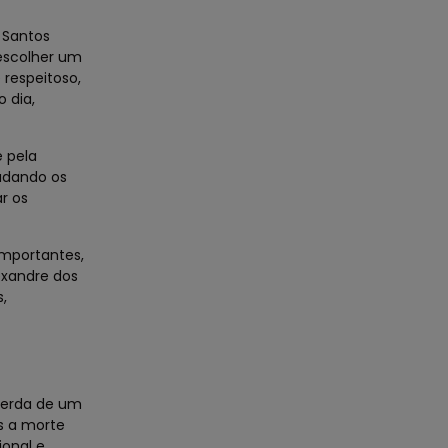
 Santos
escolher um
 respeitoso,
 dia,
e pela
udando os
r os
mportantes,
exandre dos
,
perda de um
s a morte
ional e