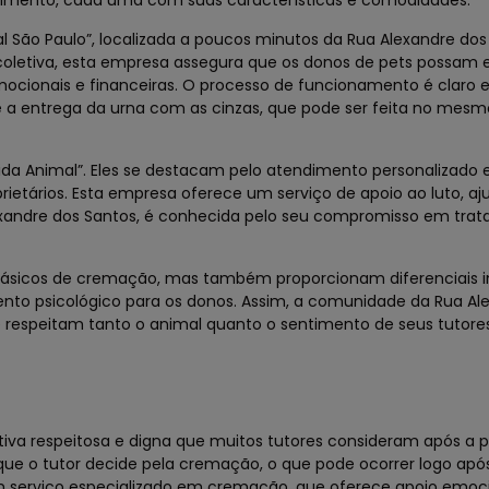
ndimento, cada uma com suas características e comodidades.
 São Paulo”, localizada a poucos minutos da Rua Alexandre dos
coletiva, esta empresa assegura que os donos de pets possam 
ocionais e financeiras. O processo de funcionamento é claro e
a entrega da urna com as cinzas, que pode ser feita no mesmo
ida Animal”. Eles se destacam pelo atendimento personalizado 
tários. Esta empresa oferece um serviço de apoio ao luto, aj
exandre dos Santos, é conhecida pelo seu compromisso em trata
básicos de cremação, mas também proporcionam diferenciais i
o psicológico para os donos. Assim, a comunidade da Rua Al
respeitam tanto o animal quanto o sentimento de seus tutores
iva respeitosa e digna que muitos tutores consideram após a 
 o tutor decide pela cremação, o que pode ocorrer logo apó
um serviço especializado em cremação, que oferece apoio emoc