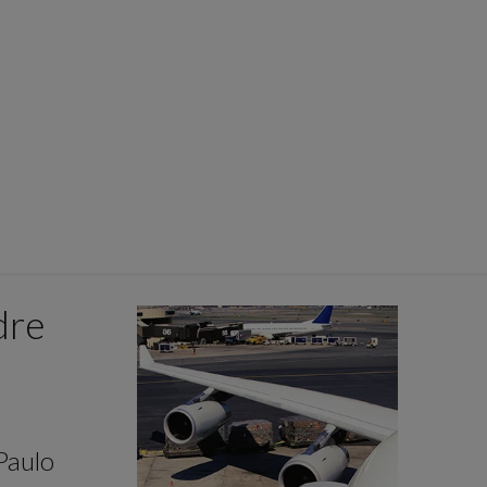
dre
Paulo