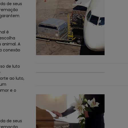
da de seus
 cremação
s garantem
mal é
escolha
 animal. A
ma conexão
so de luto
e
rte ao luto,
gum
amor e o
da de seus
 cremação