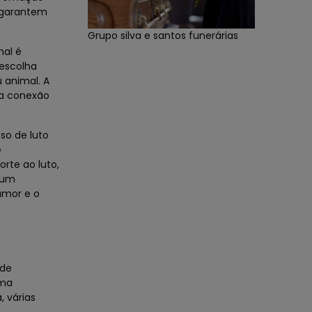
s garantem
Grupo silva e santos funerárias
mal é
escolha
 animal. A
ma conexão
so de luto
e
rte ao luto,
gum
amor e o
 de
uma
 várias