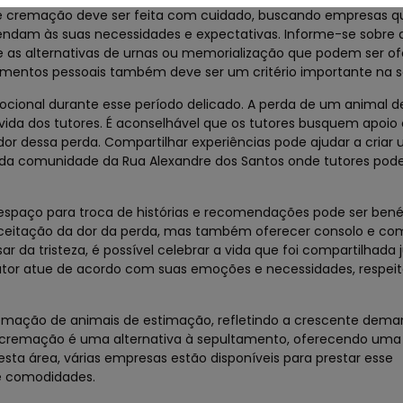
 de cremação deve ser feita com cuidado, buscando empresas q
tendam às suas necessidades e expectativas. Informe-se sobre
 e as alternativas de urnas ou memorialização que podem ser of
timentos pessoais também deve ser um critério importante na s
mocional durante esse período delicado. A perda de um animal 
 vida dos tutores. É aconselhável que os tutores busquem apoi
or dessa perda. Compartilhar experiências pode ajudar a criar
 da comunidade da Rua Alexandre dos Santos onde tutores pod
espaço para troca de histórias e recomendações pode ser benéf
 aceitação da dor da perda, mas também oferecer consolo e c
r da tristeza, é possível celebrar a vida que foi compartilhad
 tutor atue de acordo com suas emoções e necessidades, respei
remação de animais de estimação, refletindo a crescente dema
A cremação é uma alternativa à sepultamento, oferecendo um
sta área, várias empresas estão disponíveis para prestar esse
e comodidades.