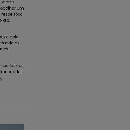
 Santos
escolher um
 respeitoso,
 dia,
do e pela
udando os
r os
mportantes,
exandre dos
,