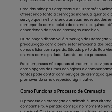
empresas estão disponíveis para prestar esse ate
Uma das principais empresas é a “Crematório Animal
Oferecendo tanto a cremação individual quanto a 
serviço que melhor atenda às suas necessidades em
começando com a coleta do animal e seguindo até 
dependendo do tipo de cremação escolhido.
Outra opção disponível é a “Serviço de Cremação V
preocupação com o bem-estar emocional dos proprie
donos a lidar com a perda. Situada perto da Rua Al
animais com dignidade durante todo o processo.
Essas empresas não apenas oferecem os serviços 
como opções de urnas ecológicas e acompanhament
Santos pode contar com serviços de cremação que 
promovendo uma despedida significativa.
Como Funciona o Processo de Cremação
O processo de cremação de animais é uma alternat
companheiro. A jornada começa no momento em que
do animal. O primeiro passo essencial é contatar 