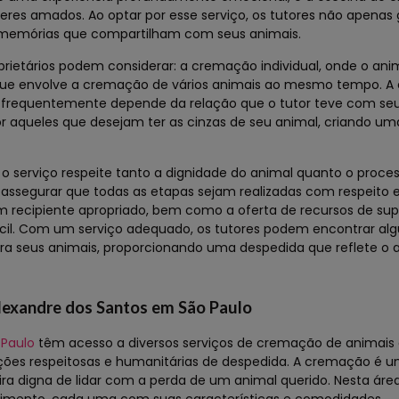
eres amados. Ao optar por esse serviço, os tutores não apena
memórias que compartilham com seus animais.
rietários podem considerar: a cremação individual, onde o ani
ue envolve a cremação de vários animais ao mesmo tempo. A 
e frequentemente depende da relação que o tutor teve com seu
r aqueles que desejam ter as cinzas de seu animal, criando u
serviço respeite tanto a dignidade do animal quanto o proces
 assegurar que todas as etapas sejam realizadas com respeito 
m recipiente apropriado, bem como a oferta de recursos de supo
ícil. Com um serviço adequado, os tutores podem encontrar al
ra seus animais, proporcionando uma despedida que reflete o 
lexandre dos Santos em São Paulo
 Paulo
têm acesso a diversos serviços de cremação de animais
ções respeitosas e humanitárias de despedida. A cremação é 
a digna de lidar com a perda de um animal querido. Nesta área,