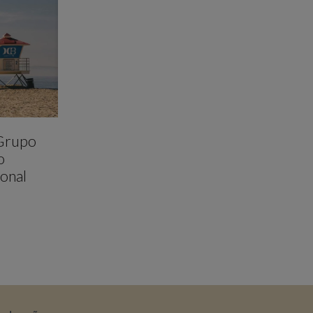
 Grupo
o
onal