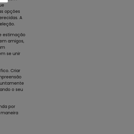
ue
 as opções
erecidas. A
eleção.
de estimação
o em amigos,
 um
em se unir
ico. Criar
ompreensão
a juntamente
tando o seu
nda por
a maneira