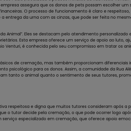
ta empresa assegura que os donos de pets possam escolher um 
inanceiras. O processo de funcionamento é claro e respeitoso,
a entrega da urna com as cinzas, que pode ser feita no mesmo
ida Animal”. Eles se destacam pelo atendimento personalizado 
tários. Esta empresa oferece um serviço de apoio ao luto, aj
ésio Venturi, é conhecida pelo seu compromisso em tratar os a
básicos de cremação, mas também proporcionam diferenciais i
 psicológico para os donos. Assim, a comunidade da Rua Alés
tam tanto o animal quanto o sentimento de seus tutores, pro
iva respeitosa e digna que muitos tutores consideram após a 
 o tutor decide pela cremação, o que pode ocorrer logo apó
um serviço especializado em cremação, que oferece apoio emoc