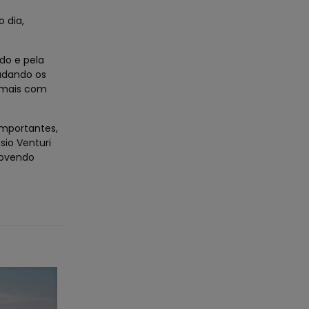
 dia,
do e pela
udando os
nimais com
mportantes,
io Venturi
movendo