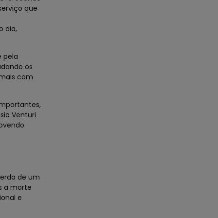
serviço que
 dia,
e pela
udando os
nimais com
mportantes,
io Venturi
movendo
perda de um
s a morte
ional e