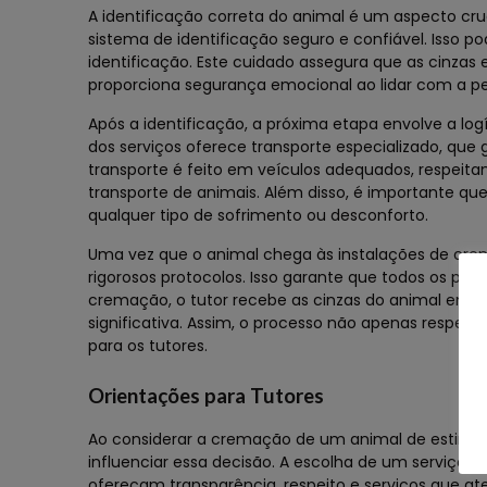
A identificação correta do animal é um aspecto cr
sistema de identificação seguro e confiável. Isso po
identificação. Este cuidado assegura que as cinzas
proporciona segurança emocional ao lidar com a pe
Após a identificação, a próxima etapa envolve a log
dos serviços oferece transporte especializado, que
transporte é feito em veículos adequados, respeit
transporte de animais. Além disso, é importante qu
qualquer tipo de sofrimento ou desconforto.
Uma vez que o animal chega às instalações de crem
rigorosos protocolos. Isso garante que todos os proc
cremação, o tutor recebe as cinzas do animal em u
significativa. Assim, o processo não apenas resp
para os tutores.
Orientações para Tutores
Ao considerar a cremação de um animal de estimaç
influenciar essa decisão. A escolha de um serviço
ofereçam transparência, respeito e serviços que a