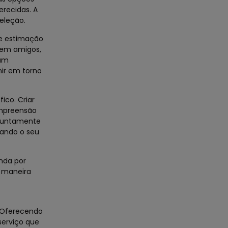
erecidas. A
eleção.
de estimação
o em amigos,
 um
nir em torno
ico. Criar
ompreensão
a juntamente
tando o seu
nda por
a maneira
i Oferecendo
serviço que