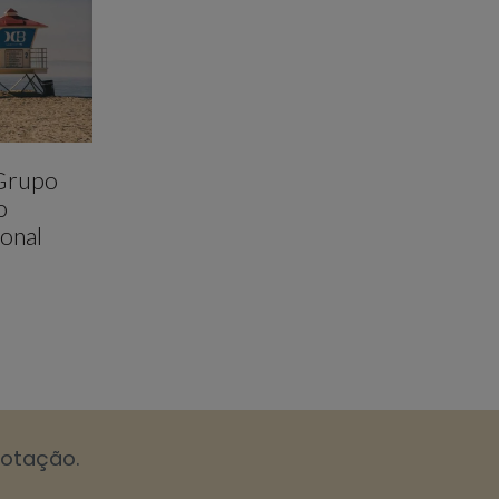
 Grupo
o
onal
cotação.