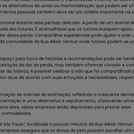
 e as alternativas de urnas ou memorialização que podem ser of
timentos pessoais também deve ser um critério importante na s
mocional durante esse período delicado. A perda de um animal 
 vida dos tutores. É aconselhável que os tutores busquem apoi
or dessa perda. Compartilhar experiências pode ajudar a criar
 da comunidade da Rua Alésio Venturi onde tutores podem se u
espaço para troca de histórias e recomendações pode ser benéf
 aceitação da dor da perda, mas também oferecer consolo e c
r da tristeza, é possível celebrar a vida que foi compartilhad
 tutor atue de acordo com suas emoções e necessidades, respei
remação de animais de estimação, refletindo a crescente dema
A cremação é uma alternativa à sepultamento, oferecendo um
sta área, várias empresas estão disponíveis para prestar esse
e comodidades.
 São Paulo”, localizada a poucos minutos da Rua Alésio Ventur
ta empresa assegura que os donos de pets possam escolher um 