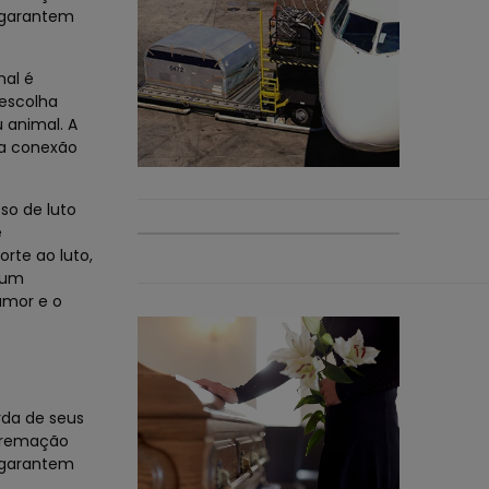
s garantem
mal é
escolha
 animal. A
ma conexão
so de luto
e
rte ao luto,
gum
amor e o
da de seus
 cremação
s garantem