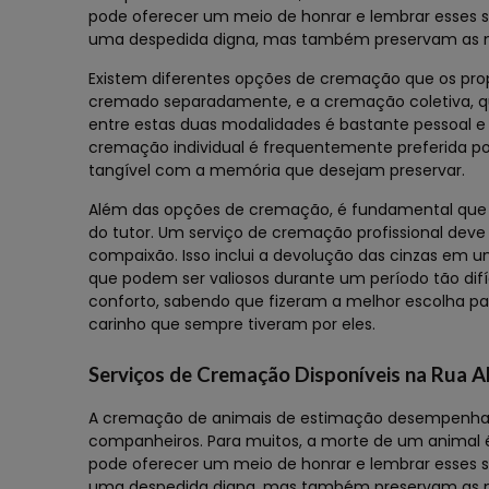
pode oferecer um meio de honrar e lembrar esses s
uma despedida digna, mas também preservam as 
Existem diferentes opções de cremação que os prop
cremado separadamente, e a cremação coletiva, q
entre estas duas modalidades é bastante pessoal 
cremação individual é frequentemente preferida po
tangível com a memória que desejam preservar.
Além das opções de cremação, é fundamental que o 
do tutor. Um serviço de cremação profissional deve
compaixão. Isso inclui a devolução das cinzas em u
que podem ser valiosos durante um período tão dif
conforto, sabendo que fizeram a melhor escolha pa
carinho que sempre tiveram por eles.
Serviços de Cremação Disponíveis na Rua A
A cremação de animais de estimação desempenha u
companheiros. Para muitos, a morte de um animal
pode oferecer um meio de honrar e lembrar esses s
uma despedida digna, mas também preservam as 