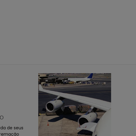
lo
da de seus
 cremação