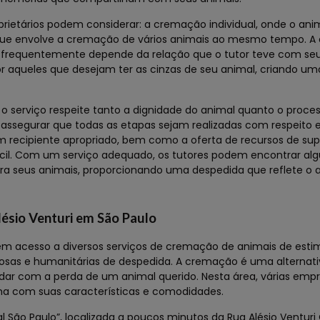
rietários podem considerar: a cremação individual, onde o ani
ue envolve a cremação de vários animais ao mesmo tempo. A 
e frequentemente depende da relação que o tutor teve com seu
r aqueles que desejam ter as cinzas de seu animal, criando u
serviço respeite tanto a dignidade do animal quanto o proces
 assegurar que todas as etapas sejam realizadas com respeito 
m recipiente apropriado, bem como a oferta de recursos de supo
ícil. Com um serviço adequado, os tutores podem encontrar al
ra seus animais, proporcionando uma despedida que reflete o 
lésio Venturi em São Paulo
m acesso a diversos serviços de cremação de animais de esti
osas e humanitárias de despedida. A cremação é uma alternati
dar com a perda de um animal querido. Nesta área, várias emp
ma com suas características e comodidades.
 São Paulo”, localizada a poucos minutos da Rua Alésio Ventur