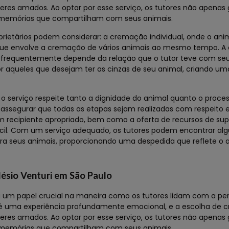
eres amados. Ao optar por esse serviço, os tutores não apena
memórias que compartilham com seus animais.
rietários podem considerar: a cremação individual, onde o ani
ue envolve a cremação de vários animais ao mesmo tempo. A 
e frequentemente depende da relação que o tutor teve com seu
r aqueles que desejam ter as cinzas de seu animal, criando u
serviço respeite tanto a dignidade do animal quanto o proces
 assegurar que todas as etapas sejam realizadas com respeito 
m recipiente apropriado, bem como a oferta de recursos de supo
ícil. Com um serviço adequado, os tutores podem encontrar al
ra seus animais, proporcionando uma despedida que reflete o 
lésio Venturi em São Paulo
m papel crucial na maneira como os tutores lidam com a per
 é uma experiência profundamente emocional, e a escolha de
eres amados. Ao optar por esse serviço, os tutores não apena
memórias que compartilham com seus animais.