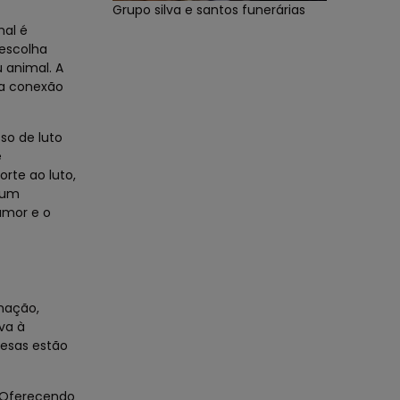
Grupo silva e santos funerárias
mal é
escolha
 animal. A
ma conexão
so de luto
e
rte ao luto,
gum
amor e o
mação,
va à
resas estão
i Oferecendo