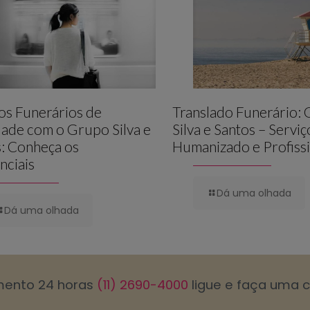
os Funerários de
Translado Funerário:
ade com o Grupo Silva e
Silva e Santos – Serviç
: Conheça os
Humanizado e Profissi
nciais
Dá uma olhada
Dá uma olhada
mento 24 horas
(11) 2690-4000
ligue e faça uma 