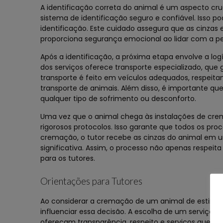
A identificação correta do animal é um aspecto cr
sistema de identificação seguro e confiável. Isso po
identificação. Este cuidado assegura que as cinzas
proporciona segurança emocional ao lidar com a pe
Após a identificação, a próxima etapa envolve a log
dos serviços oferece transporte especializado, que
transporte é feito em veículos adequados, respeit
transporte de animais. Além disso, é importante qu
qualquer tipo de sofrimento ou desconforto.
Uma vez que o animal chega às instalações de crem
rigorosos protocolos. Isso garante que todos os proc
cremação, o tutor recebe as cinzas do animal em u
significativa. Assim, o processo não apenas resp
para os tutores.
Orientações para Tutores
Ao considerar a cremação de um animal de estimaç
influenciar essa decisão. A escolha de um serviço
ofereçam transparência, respeito e serviços que a