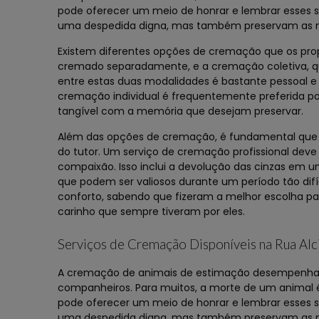
pode oferecer um meio de honrar e lembrar esses s
uma despedida digna, mas também preservam as 
Existem diferentes opções de cremação que os prop
cremado separadamente, e a cremação coletiva, q
entre estas duas modalidades é bastante pessoal 
cremação individual é frequentemente preferida po
tangível com a memória que desejam preservar.
Além das opções de cremação, é fundamental que o 
do tutor. Um serviço de cremação profissional deve
compaixão. Isso inclui a devolução das cinzas em u
que podem ser valiosos durante um período tão dif
conforto, sabendo que fizeram a melhor escolha pa
carinho que sempre tiveram por eles.
Serviços de Cremação Disponíveis na Rua Alc
A cremação de animais de estimação desempenha u
companheiros. Para muitos, a morte de um animal
pode oferecer um meio de honrar e lembrar esses s
uma despedida digna, mas também preservam as 