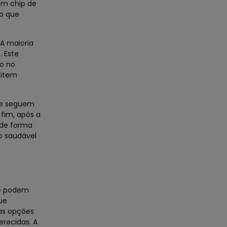
 um chip de
 o que
 A maioria
. Este
to no
vitem
que seguem
 fim, após a
 de forma
o saudável
ue podem
ue
 as opções
erecidas. A