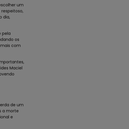
escolher um
 respeitoso,
 dia,
e pela
udando os
nimais com
mportantes,
ides Maciel
movendo
perda de um
s a morte
ional e