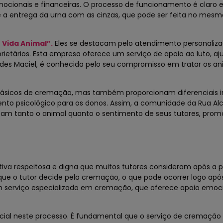
ocionais e financeiras. O processo de funcionamento é claro e
a entrega da urna com as cinzas, que pode ser feita no mesmo
Vida Animal”.
Eles se destacam pelo atendimento personaliza
tários. Esta empresa oferece um serviço de apoio ao luto, aj
cides Maciel, é conhecida pelo seu compromisso em tratar os a
básicos de cremação, mas também proporcionam diferenciais i
 psicológico para os donos. Assim, a comunidade da Rua Alc
tam tanto o animal quanto o sentimento de seus tutores, pro
iva respeitosa e digna que muitos tutores consideram após a 
 o tutor decide pela cremação, o que pode ocorrer logo apó
um serviço especializado em cremação, que oferece apoio emoc
ucial neste processo. É fundamental que o serviço de cremaçã