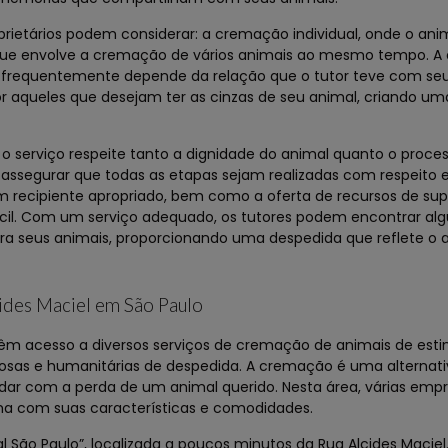
rietários podem considerar: a cremação individual, onde o ani
ue envolve a cremação de vários animais ao mesmo tempo. A 
e frequentemente depende da relação que o tutor teve com seu
r aqueles que desejam ter as cinzas de seu animal, criando u
serviço respeite tanto a dignidade do animal quanto o proces
 assegurar que todas as etapas sejam realizadas com respeito 
m recipiente apropriado, bem como a oferta de recursos de supo
ícil. Com um serviço adequado, os tutores podem encontrar al
ra seus animais, proporcionando uma despedida que reflete o 
ides Maciel em São Paulo
êm acesso a diversos serviços de cremação de animais de est
osas e humanitárias de despedida. A cremação é uma alternati
dar com a perda de um animal querido. Nesta área, várias emp
ma com suas características e comodidades.
 São Paulo”, localizada a poucos minutos da Rua Alcides Maciel