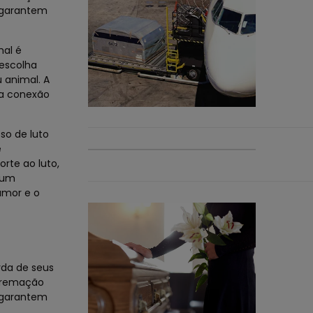
s garantem
mal é
escolha
 animal. A
ma conexão
so de luto
e
rte ao luto,
gum
amor e o
da de seus
 cremação
s garantem