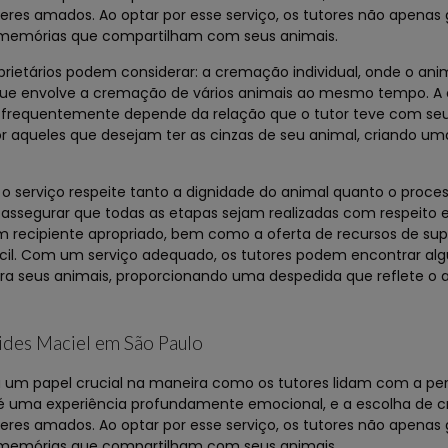
eres amados. Ao optar por esse serviço, os tutores não apena
memórias que compartilham com seus animais.
rietários podem considerar: a cremação individual, onde o ani
ue envolve a cremação de vários animais ao mesmo tempo. A 
e frequentemente depende da relação que o tutor teve com seu
r aqueles que desejam ter as cinzas de seu animal, criando u
serviço respeite tanto a dignidade do animal quanto o proces
 assegurar que todas as etapas sejam realizadas com respeito 
m recipiente apropriado, bem como a oferta de recursos de supo
ícil. Com um serviço adequado, os tutores podem encontrar al
ra seus animais, proporcionando uma despedida que reflete o 
ides Maciel em São Paulo
m papel crucial na maneira como os tutores lidam com a per
 é uma experiência profundamente emocional, e a escolha de
eres amados. Ao optar por esse serviço, os tutores não apena
memórias que compartilham com seus animais.