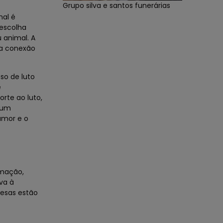
Grupo silva e santos funerárias
mal é
escolha
 animal. A
ma conexão
so de luto
e
rte ao luto,
gum
amor e o
imação,
va à
resas estão
.