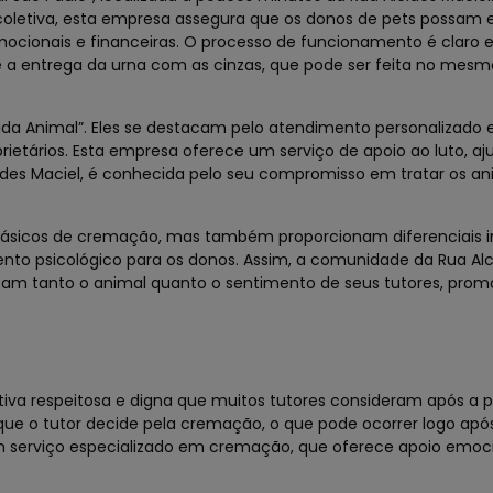
coletiva, esta empresa assegura que os donos de pets possam 
ocionais e financeiras. O processo de funcionamento é claro e
a entrega da urna com as cinzas, que pode ser feita no mesmo
ida Animal”. Eles se destacam pelo atendimento personalizado 
tários. Esta empresa oferece um serviço de apoio ao luto, aj
cides Maciel, é conhecida pelo seu compromisso em tratar os a
básicos de cremação, mas também proporcionam diferenciais i
 psicológico para os donos. Assim, a comunidade da Rua Alc
tam tanto o animal quanto o sentimento de seus tutores, pro
iva respeitosa e digna que muitos tutores consideram após a 
 o tutor decide pela cremação, o que pode ocorrer logo apó
um serviço especializado em cremação, que oferece apoio emoc