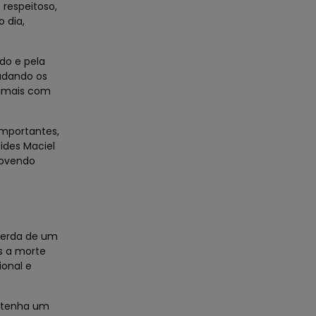
 respeitoso,
 dia,
do e pela
udando os
nimais com
mportantes,
ides Maciel
movendo
perda de um
s a morte
ional e
o tenha um