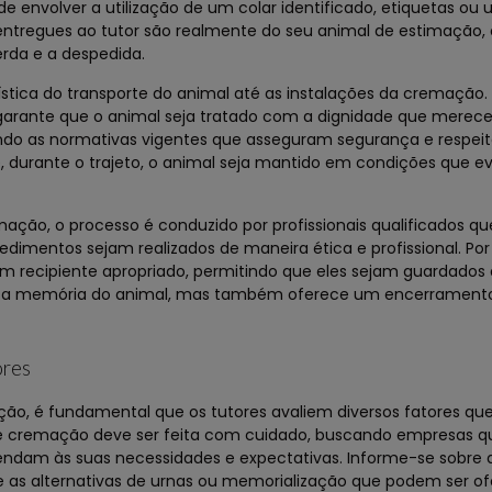
de envolver a utilização de um colar identificado, etiquetas ou
 entregues ao tutor são realmente do seu animal de estimação,
rda e a despedida.
ística do transporte do animal até as instalações da cremação.
 garante que o animal seja tratado com a dignidade que merece
ando as normativas vigentes que asseguram segurança e respei
e, durante o trajeto, o animal seja mantido em condições que e
ação, o processo é conduzido por profissionais qualificados 
edimentos sejam realizados de maneira ética e profissional. Por
m recipiente apropriado, permitindo que eles sejam guardados
eita a memória do animal, mas também oferece um encerrament
ores
ão, é fundamental que os tutores avaliem diversos fatores q
 de cremação deve ser feita com cuidado, buscando empresas q
tendam às suas necessidades e expectativas. Informe-se sobre
 e as alternativas de urnas ou memorialização que podem ser of