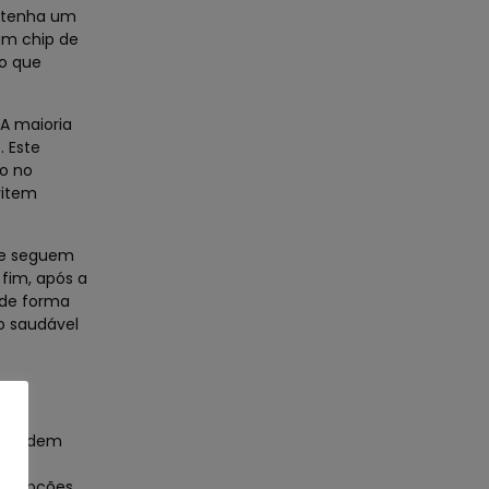
o tenha um
 um chip de
 o que
 A maioria
. Este
to no
vitem
que seguem
 fim, após a
 de forma
o saudável
ue podem
ue
 as opções