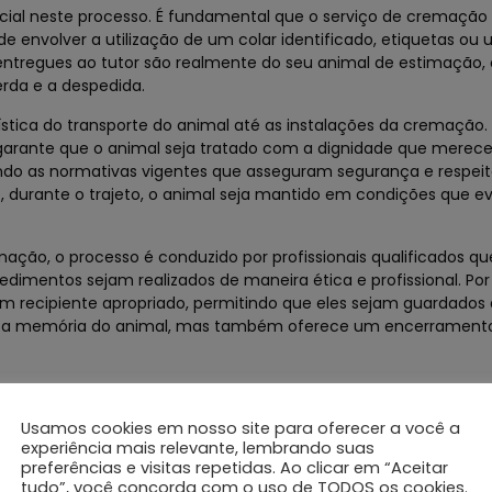
ucial neste processo. É fundamental que o serviço de cremaçã
de envolver a utilização de um colar identificado, etiquetas ou
 entregues ao tutor são realmente do seu animal de estimação,
rda e a despedida.
ística do transporte do animal até as instalações da cremação.
 garante que o animal seja tratado com a dignidade que merece
ando as normativas vigentes que asseguram segurança e respei
e, durante o trajeto, o animal seja mantido em condições que e
ação, o processo é conduzido por profissionais qualificados 
edimentos sejam realizados de maneira ética e profissional. Por
m recipiente apropriado, permitindo que eles sejam guardados
eita a memória do animal, mas também oferece um encerrament
Usamos cookies em nosso site para oferecer a você a
ão, é fundamental que os tutores avaliem diversos fatores q
experiência mais relevante, lembrando suas
 de cremação deve ser feita com cuidado, buscando empresas q
preferências e visitas repetidas. Ao clicar em “Aceitar
tudo”, você concorda com o uso de TODOS os cookies.
tendam às suas necessidades e expectativas. Informe-se sobre