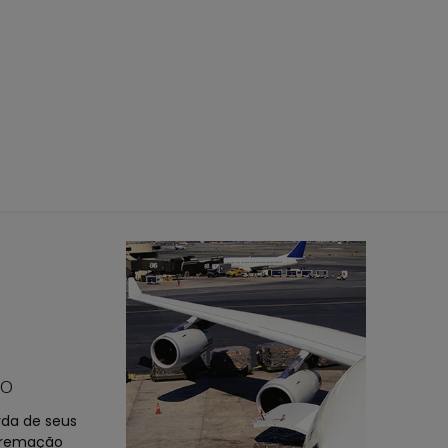
lo
da de seus
 cremação