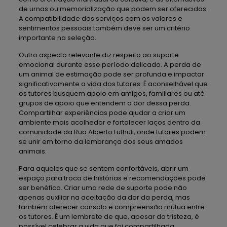
de urnas ou memorialização que podem ser oferecidas.
A compatibilidade dos serviços com os valores e
sentimentos pessoais também deve ser um critério
importante na seleção.
Outro aspecto relevante diz respeito ao suporte
emocional durante esse período delicado. A perda de
um animal de estimação pode ser profunda e impactar
significativamente a vida dos tutores. É aconselhável que
os tutores busquem apoio em amigos, familiares ou até
grupos de apoio que entendem a dor dessa perda.
Compartilhar experiências pode ajudar a criar um
ambiente mais acolhedor e fortalecer laços dentro da
comunidade da Rua Alberto Luthuli, onde tutores podem
se unir em torno da lembrança dos seus amados
animais.
Para aqueles que se sentem confortáveis, abrir um
espaço para troca de histórias e recomendações pode
ser benéfico. Criar uma rede de suporte pode não
apenas auxiliar na aceitação da dor da perda, mas
também oferecer consolo e compreensão mútua entre
os tutores. É um lembrete de que, apesar da tristeza, é
possível celebrar a vida que foi compartilhada