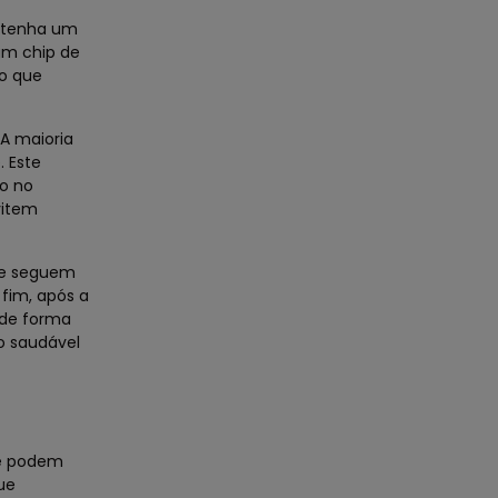
o tenha um
 um chip de
 o que
 A maioria
. Este
to no
vitem
que seguem
 fim, após a
 de forma
o saudável
ue podem
ue