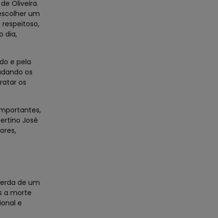
de Oliveira.
escolher um
 respeitoso,
 dia,
do e pela
udando os
ratar os
mportantes,
ertino José
ores,
perda de um
s a morte
ional e