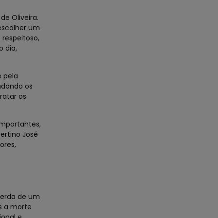
de Oliveira.
escolher um
 respeitoso,
 dia,
e pela
udando os
ratar os
mportantes,
ertino José
ores,
perda de um
s a morte
ional e