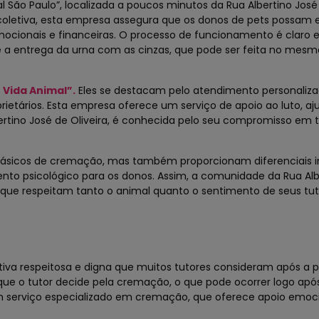
São Paulo”, localizada a poucos minutos da Rua Albertino José 
coletiva, esta empresa assegura que os donos de pets possam 
ocionais e financeiras. O processo de funcionamento é claro e
a entrega da urna com as cinzas, que pode ser feita no mesmo
Vida Animal”.
Eles se destacam pelo atendimento personaliza
tários. Esta empresa oferece um serviço de apoio ao luto, aj
ertino José de Oliveira, é conhecida pelo seu compromisso em t
básicos de cremação, mas também proporcionam diferenciais i
 psicológico para os donos. Assim, a comunidade da Rua Alb
que respeitam tanto o animal quanto o sentimento de seus tut
iva respeitosa e digna que muitos tutores consideram após a 
 o tutor decide pela cremação, o que pode ocorrer logo apó
um serviço especializado em cremação, que oferece apoio emoc