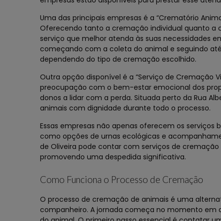
empresas estão disponíveis para prestar esse ate
Uma das principais empresas é a “Crematório Animal 
Oferecendo tanto a cremação individual quanto a 
serviço que melhor atenda às suas necessidades em
começando com a coleta do animal e seguindo até 
dependendo do tipo de cremação escolhido.
Outra opção disponível é a “Serviço de Cremação V
preocupação com o bem-estar emocional dos proprie
donos a lidar com a perda. Situada perto da Rua Alb
animais com dignidade durante todo o processo.
Essas empresas não apenas oferecem os serviços 
como opções de urnas ecológicas e acompanhamento
de Oliveira pode contar com serviços de cremação 
promovendo uma despedida significativa.
Como Funciona o Processo de Cremação
O processo de cremação de animais é uma alternat
companheiro. A jornada começa no momento em que
do animal. O primeiro passo essencial é contatar 