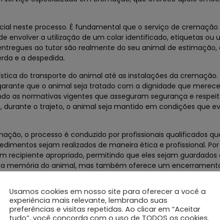
ucial neste processo. É fundamental que o serviço de cremaçã
de envolver a utilização de um colar identificado, etiquetas ou
 entregues ao tutor são realmente do seu animal de estimação,
rda e a despedida.
ística do transporte do animal até as instalações da cremação.
 garante que o animal seja tratado com a dignidade que merece
ando as normativas vigentes que asseguram segurança e respei
e, durante o trajeto, o animal seja mantido em condições que e
ação, o processo é conduzido por profissionais qualificados 
edimentos sejam realizados de maneira ética e profissional. Por
m recipiente apropriado, permitindo que eles sejam guardados
eita a memória do animal, mas também oferece um encerrament
Usamos cookies em nosso site para oferecer a você a
experiência mais relevante, lembrando suas
preferências e visitas repetidas. Ao clicar em “Aceitar
tudo”, você concorda com o uso de TODOS os cookies.
ão, é fundamental que os tutores avaliem diversos fatores q