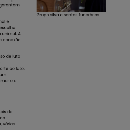
s garantem
Grupo silva e santos funerárias
mal é
escolha
 animal. A
ma conexão
so de luto
e
rte ao luto,
gum
amor e o
ais de
uma
 várias