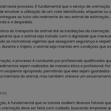
ucial neste processo. É fundamental que o serviço de cremaçã
de envolver a utilização de um colar identificado, etiquetas ou
 entregues ao tutor são realmente do seu animal de estimação,
rda e a despedida.
ística do transporte do animal até as instalações da cremação.
 garante que o animal seja tratado com a dignidade que merece
ando as normativas vigentes que asseguram segurança e respei
e, durante o trajeto, o animal seja mantido em condições que e
ação, o processo é conduzido por profissionais qualificados 
edimentos sejam realizados de maneira ética e profissional. Por
m recipiente apropriado, permitindo que eles sejam guardados
eita a memória do animal, mas também oferece um encerrament
ores
ão, é fundamental que os tutores avaliem diversos fatores q
 de cremação deve ser feita com cuidado, buscando empresas q