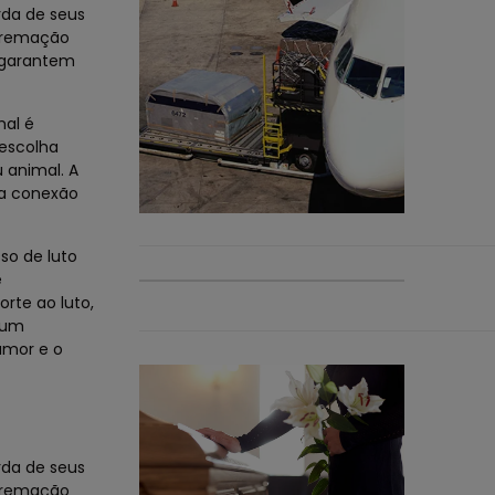
da de seus
 cremação
s garantem
mal é
escolha
 animal. A
ma conexão
so de luto
e
rte ao luto,
gum
amor e o
da de seus
 cremação