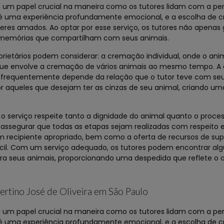
m papel crucial na maneira como os tutores lidam com a per
 é uma experiência profundamente emocional, e a escolha de
eres amados. Ao optar por esse serviço, os tutores não apena
memórias que compartilham com seus animais.
rietários podem considerar: a cremação individual, onde o ani
ue envolve a cremação de vários animais ao mesmo tempo. A 
e frequentemente depende da relação que o tutor teve com seu
r aqueles que desejam ter as cinzas de seu animal, criando u
serviço respeite tanto a dignidade do animal quanto o proces
 assegurar que todas as etapas sejam realizadas com respeito 
m recipiente apropriado, bem como a oferta de recursos de supo
ícil. Com um serviço adequado, os tutores podem encontrar al
ra seus animais, proporcionando uma despedida que reflete o 
ertino José de Oliveira em São Paulo
m papel crucial na maneira como os tutores lidam com a per
 é uma experiência profundamente emocional, e a escolha de