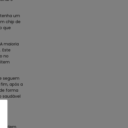
o tenha um
 um chip de
 o que
 A maioria
. Este
to no
vitem
que seguem
 fim, após a
 de forma
o saudável
ue podem