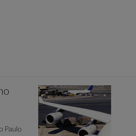
no
o Paulo