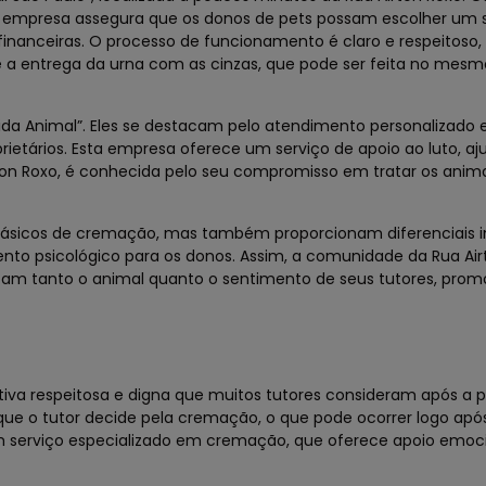
ta empresa assegura que os donos de pets possam escolher um 
inanceiras. O processo de funcionamento é claro e respeitoso,
a entrega da urna com as cinzas, que pode ser feita no mesmo
ida Animal”. Eles se destacam pelo atendimento personalizado 
tários. Esta empresa oferece um serviço de apoio ao luto, aj
irton Roxo, é conhecida pelo seu compromisso em tratar os ani
básicos de cremação, mas também proporcionam diferenciais i
o psicológico para os donos. Assim, a comunidade da Rua Air
tam tanto o animal quanto o sentimento de seus tutores, pro
iva respeitosa e digna que muitos tutores consideram após a 
 o tutor decide pela cremação, o que pode ocorrer logo apó
um serviço especializado em cremação, que oferece apoio emoc