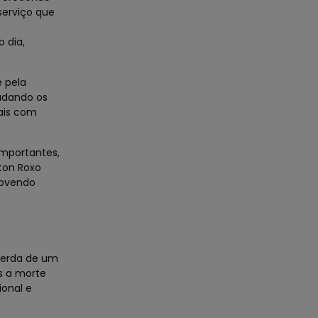
serviço que
 dia,
e pela
udando os
mais com
mportantes,
ton Roxo
movendo
perda de um
s a morte
ional e