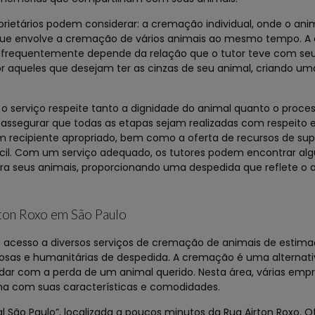
rietários podem considerar: a cremação individual, onde o ani
ue envolve a cremação de vários animais ao mesmo tempo. A 
e frequentemente depende da relação que o tutor teve com seu
r aqueles que desejam ter as cinzas de seu animal, criando u
serviço respeite tanto a dignidade do animal quanto o proces
 assegurar que todas as etapas sejam realizadas com respeito 
m recipiente apropriado, bem como a oferta de recursos de supo
ícil. Com um serviço adequado, os tutores podem encontrar al
ra seus animais, proporcionando uma despedida que reflete o 
rton Roxo em São Paulo
acesso a diversos serviços de cremação de animais de estima
osas e humanitárias de despedida. A cremação é uma alternati
dar com a perda de um animal querido. Nesta área, várias emp
ma com suas características e comodidades.
 São Paulo”, localizada a poucos minutos da Rua Airton Roxo. 