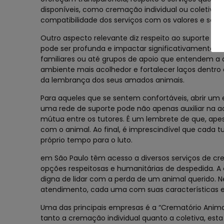
disponíveis, como cremação individual ou coletiva,
compatibilidade dos serviços com os valores e sen
Outro aspecto relevante diz respeito ao suporte e
pode ser profunda e impactar significativamente a
familiares ou até grupos de apoio que entendem a d
ambiente mais acolhedor e fortalecer laços dentro
da lembrança dos seus amados animais.
Para aqueles que se sentem confortáveis, abrir um 
uma rede de suporte pode não apenas auxiliar na
mútua entre os tutores. É um lembrete de que, apesa
com o animal. Ao final, é imprescindível que cada
próprio tempo para o luto.
em São Paulo têm acesso a diversos serviços de c
opções respeitosas e humanitárias de despedida. 
digna de lidar com a perda de um animal querido. Ne
atendimento, cada uma com suas características 
Uma das principais empresas é a “Crematório Animal
tanto a cremação individual quanto a coletiva, es