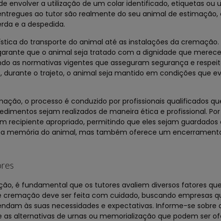
de envolver a utilização de um colar identificado, etiquetas ou
 entregues ao tutor são realmente do seu animal de estimação,
rda e a despedida.
ística do transporte do animal até as instalações da cremação.
 garante que o animal seja tratado com a dignidade que merece
ando as normativas vigentes que asseguram segurança e respei
e, durante o trajeto, o animal seja mantido em condições que e
ação, o processo é conduzido por profissionais qualificados 
edimentos sejam realizados de maneira ética e profissional. Por
m recipiente apropriado, permitindo que eles sejam guardados
eita a memória do animal, mas também oferece um encerrament
ores
ão, é fundamental que os tutores avaliem diversos fatores q
 de cremação deve ser feita com cuidado, buscando empresas q
tendam às suas necessidades e expectativas. Informe-se sobre
 e as alternativas de urnas ou memorialização que podem ser of