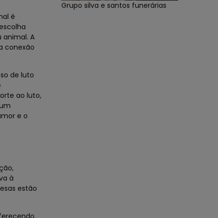
Grupo silva e santos funerárias
mal é
escolha
 animal. A
ma conexão
so de luto
e
rte ao luto,
gum
amor e o
ção,
va à
resas estão
Oferecendo