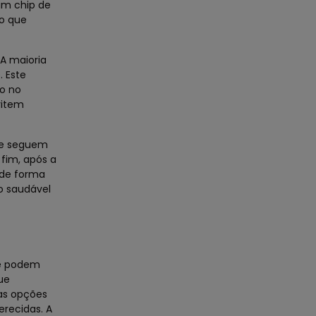
 um chip de
 o que
 A maioria
. Este
to no
vitem
que seguem
 fim, após a
 de forma
o saudável
ue podem
ue
 as opções
erecidas. A