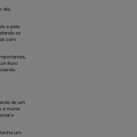
 dia,
do e pela
udando os
mais com
mportantes,
ton Roxo
movendo
perda de um
s a morte
ional e
o tenha um