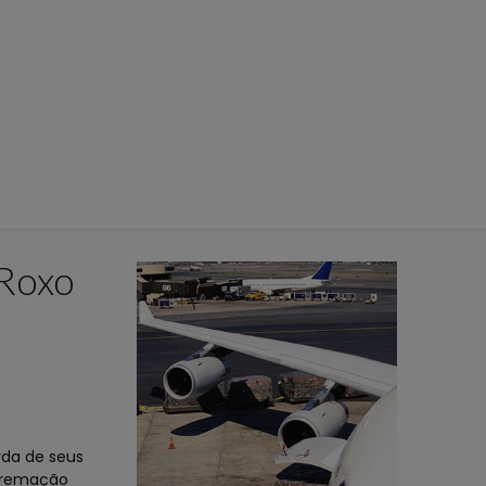
 Roxo
o
da de seus
 cremação