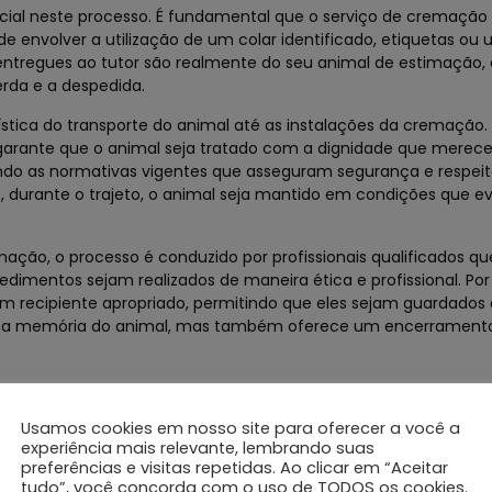
ucial neste processo. É fundamental que o serviço de cremaçã
de envolver a utilização de um colar identificado, etiquetas ou
 entregues ao tutor são realmente do seu animal de estimação,
rda e a despedida.
ística do transporte do animal até as instalações da cremação.
 garante que o animal seja tratado com a dignidade que merece
ando as normativas vigentes que asseguram segurança e respei
e, durante o trajeto, o animal seja mantido em condições que e
ação, o processo é conduzido por profissionais qualificados 
edimentos sejam realizados de maneira ética e profissional. Por
m recipiente apropriado, permitindo que eles sejam guardados
eita a memória do animal, mas também oferece um encerrament
Usamos cookies em nosso site para oferecer a você a
ão, é fundamental que os tutores avaliem diversos fatores q
experiência mais relevante, lembrando suas
 de cremação deve ser feita com cuidado, buscando empresas q
preferências e visitas repetidas. Ao clicar em “Aceitar
tudo”, você concorda com o uso de TODOS os cookies.
tendam às suas necessidades e expectativas. Informe-se sobre