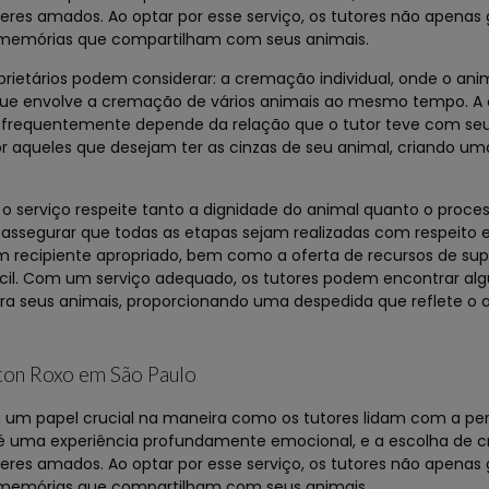
eres amados. Ao optar por esse serviço, os tutores não apena
memórias que compartilham com seus animais.
rietários podem considerar: a cremação individual, onde o ani
ue envolve a cremação de vários animais ao mesmo tempo. A 
e frequentemente depende da relação que o tutor teve com seu
r aqueles que desejam ter as cinzas de seu animal, criando u
serviço respeite tanto a dignidade do animal quanto o proces
 assegurar que todas as etapas sejam realizadas com respeito 
m recipiente apropriado, bem como a oferta de recursos de supo
ícil. Com um serviço adequado, os tutores podem encontrar al
ra seus animais, proporcionando uma despedida que reflete o 
rton Roxo em São Paulo
m papel crucial na maneira como os tutores lidam com a per
 é uma experiência profundamente emocional, e a escolha de
eres amados. Ao optar por esse serviço, os tutores não apena
memórias que compartilham com seus animais.