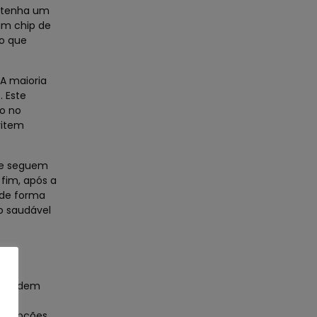
o tenha um
 um chip de
 o que
 A maioria
. Este
to no
vitem
que seguem
 fim, após a
 de forma
o saudável
ue podem
ue
 as opções