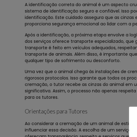
A identificação correta do animal é um aspecto cr
sistema de identificação seguro e confiável. Isso po
identificação. Este cuidado assegura que as cinzas
proporciona segurança emocional ao lidar com a pe
Após a identificação, a próxima etapa envolve a log
dos serviços oferece transporte especializado, que
transporte é feito em veículos adequados, respeit
transporte de animais. Além disso, é importante qu
qualquer tipo de sofrimento ou desconforto.
Uma vez que o animal chega às instalações de crem
rigorosos protocolos. Isso garante que todos os proc
cremação, o tutor recebe as cinzas do animal em u
significativa. Assim, o processo não apenas resp
para os tutores.
Orientações para Tutores
Ao considerar a cremação de um animal de estimaç
influenciar essa decisão. A escolha de um serviço
ofereçam transparência, respeito e serviços que a