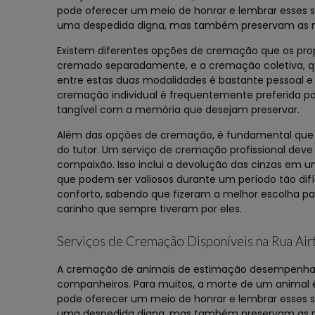
pode oferecer um meio de honrar e lembrar esses s
uma despedida digna, mas também preservam as 
Existem diferentes opções de cremação que os prop
cremado separadamente, e a cremação coletiva, q
entre estas duas modalidades é bastante pessoal 
cremação individual é frequentemente preferida po
tangível com a memória que desejam preservar.
Além das opções de cremação, é fundamental que o 
do tutor. Um serviço de cremação profissional deve
compaixão. Isso inclui a devolução das cinzas em u
que podem ser valiosos durante um período tão dif
conforto, sabendo que fizeram a melhor escolha pa
carinho que sempre tiveram por eles.
Serviços de Cremação Disponíveis na Rua Ai
A cremação de animais de estimação desempenha u
companheiros. Para muitos, a morte de um animal
pode oferecer um meio de honrar e lembrar esses s
uma despedida digna, mas também preservam as 