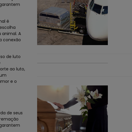
s garantem
mal é
escolha
 animal. A
ma conexão
so de luto
e
rte ao luto,
gum
amor e o
da de seus
 cremação
s garantem