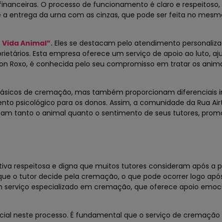
inanceiras. O processo de funcionamento é claro e respeitoso,
a entrega da urna com as cinzas, que pode ser feita no mesmo
Vida Animal”.
Eles se destacam pelo atendimento personaliza
tários. Esta empresa oferece um serviço de apoio ao luto, aj
irton Roxo, é conhecida pelo seu compromisso em tratar os ani
básicos de cremação, mas também proporcionam diferenciais i
o psicológico para os donos. Assim, a comunidade da Rua Air
tam tanto o animal quanto o sentimento de seus tutores, pro
iva respeitosa e digna que muitos tutores consideram após a 
 o tutor decide pela cremação, o que pode ocorrer logo apó
um serviço especializado em cremação, que oferece apoio emoc
ucial neste processo. É fundamental que o serviço de cremaçã