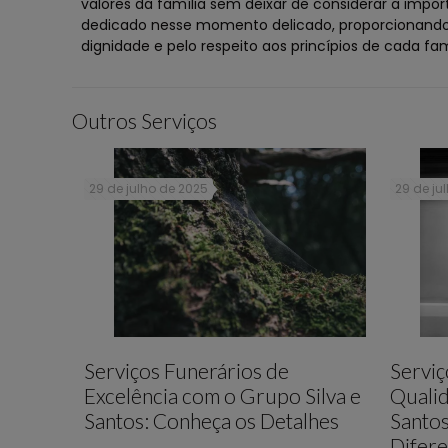
valores da família sem deixar de considerar a impo
dedicado nesse momento delicado, proporcionando 
dignidade e pelo respeito aos princípios de cada fam
Outros Serviços
29 de julho de 2025
29 de ju
Serviços Funerários de
Serviç
Excelência com o Grupo Silva e
Qualid
Santos: Conheça os Detalhes
Santos
Difere