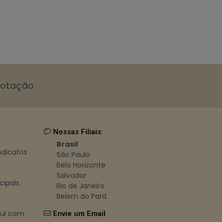
cotação.
Nossas Filiais:
Brasil
indicatos
São Paulo
Belo Horizonte
Salvador
cipais
Rio de Janeiro
Belem do Pará
bui com
Envie um Email