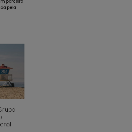
um parceiro
ada pela
 Grupo
o
onal