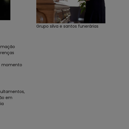
Grupo silva e santos funerárias
remação
erenças
sse momento
epultamentos,
ção em
ia