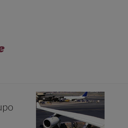
e
upo