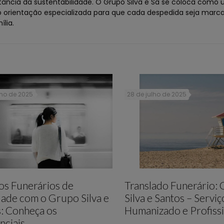
rtância da sustentabilidade. O Grupo Silva e Sa se coloca como 
orientação especializada para que cada despedida seja marc
ília.
lho de 2025
28 de julho de 2025
os Funerários de
Translado Funerário:
ade com o Grupo Silva e
Silva e Santos – Serviç
: Conheça os
Humanizado e Profissi
nciais