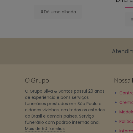
Dá uma olhada
Atendi
O Grupo
Nossa P
O Grupo Silva & Santos possui 20 anos
Contra
de experiência e bons serviços
Crema
funerários prestados em São Paulo e
cidades vizinhas, em todos os estados
Model
do Brasil e demais países. Serviço
Políti
funerário com padrão internacional.
Mais de 90 familias
Inform