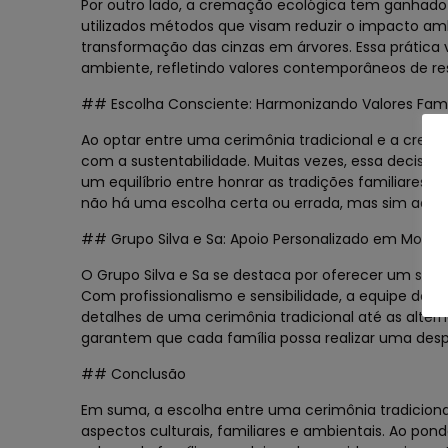
Por outro lado, a cremação ecológica tem ganhado
utilizados métodos que visam reduzir o impacto am
transformação das cinzas em árvores. Essa prática
ambiente, refletindo valores contemporâneos de re
## Escolha Consciente: Harmonizando Valores Famil
Ao optar entre uma cerimônia tradicional e a crema
com a sustentabilidade. Muitas vezes, essa decisão
um equilíbrio entre honrar as tradições familiares 
não há uma escolha certa ou errada, mas sim aquel
## Grupo Silva e Sa: Apoio Personalizado em Momen
O Grupo Silva e Sa se destaca por oferecer um supo
Com profissionalismo e sensibilidade, a equipe do g
detalhes de uma cerimônia tradicional até as alte
garantem que cada família possa realizar uma desp
## Conclusão
Em suma, a escolha entre uma cerimônia tradicional
aspectos culturais, familiares e ambientais. Ao pond