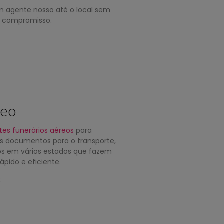
agente nosso até o local sem
compromisso.
reo
tes funerários aéreos
para
os documentos para o transporte,
ros em vários estados que fazem
pido e eficiente.
: