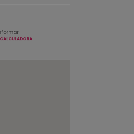
nformar
 CALCULADORA
.