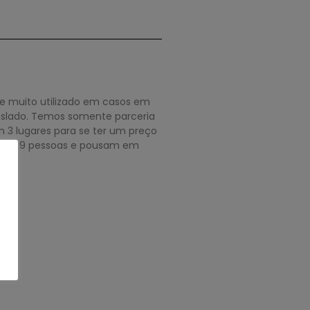
 e muito utilizado em casos em
traslado. Temos somente parceria
3 lugares para se ter um preço
ar ate 9 pessoas e pousam em
: