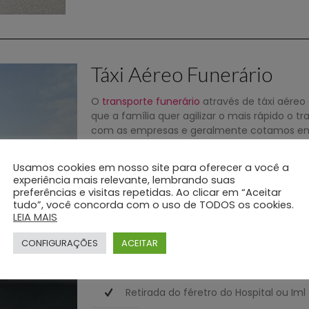
Táxi Aéreo Funerário
O
transporte funerário
através de táxi aéreo
que a família quer agilizar o mais rápido o 
com as empresas e geralmente cotamos em 
justo. Os aviões são adaptados para se lev
qualquer tipo de pista.
Usamos cookies em nosso site para oferecer a você a
experiência mais relevante, lembrando suas
Serviços de Transporte Funerário Realizado
preferências e visitas repetidas. Ao clicar em “Aceitar
tudo”, você concorda com o uso de TODOS os cookies.
Atendimento Pessoal
LEIA MAIS
Liberação de documentos
CONFIGURAÇÕES
ACEITAR
Registro em cartório
Retirada do féretro do Hospital ou Iml