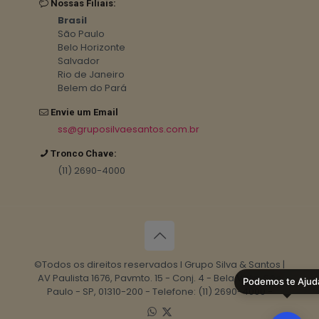
Nossas Filiais:
Brasil
São Paulo
Belo Horizonte
Salvador
Rio de Janeiro
Belem do Pará
Envie um Email
ss@gruposilvaesantos.com.br
Tronco Chave:
(11) 2690-4000
©Todos os direitos reservados I Grupo Silva & Santos |
AV Paulista 1676, Pavmto. 15 - Conj. 4 - Bela Vista, São
Podemos te Ajud
Paulo - SP, 01310-200 - Telefone: (11) 2690-4000 -