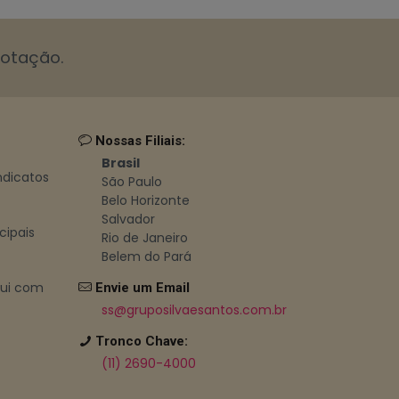
cotação.
Nossas Filiais:
Brasil
indicatos
São Paulo
Belo Horizonte
Salvador
cipais
Rio de Janeiro
Belem do Pará
bui com
Envie um Email
ss@gruposilvaesantos.com.br
Tronco Chave:
(11) 2690-4000