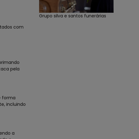
Grupo silva e santos funerárias
ortados com
 primando
taca pela
de forma
e, incluindo
dendo a