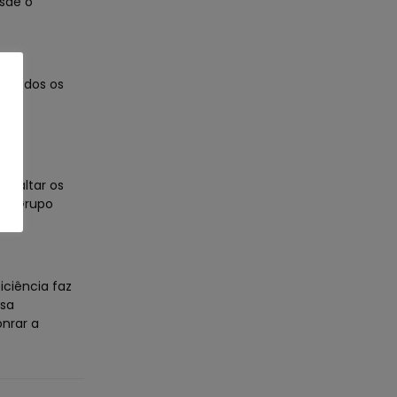
esde o
m todos os
esa
ssaltar os
. O Grupo
iciência faz
isa
onrar a