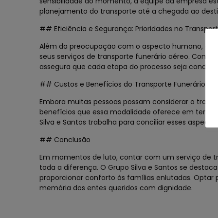
sensibilidade do momento, a equipe da empresa est
planejamento do transporte até a chegada ao destin
## Eficiência e Segurança: Prioridades no Transpor
Além da preocupação com o aspecto humano, o Grup
seus serviços de transporte funerário aéreo. Com p
assegura que cada etapa do processo seja conduzi
## Custos e Benefícios do Transporte Funerário Aé
Embora muitas pessoas possam considerar o transp
benefícios que essa modalidade oferece em termos d
Silva e Santos trabalha para conciliar esses aspect
## Conclusão
Em momentos de luto, contar com um serviço de trans
toda a diferença. O Grupo Silva e Santos se desta
proporcionar conforto às famílias enlutadas. Opta
memória dos entes queridos com dignidade.