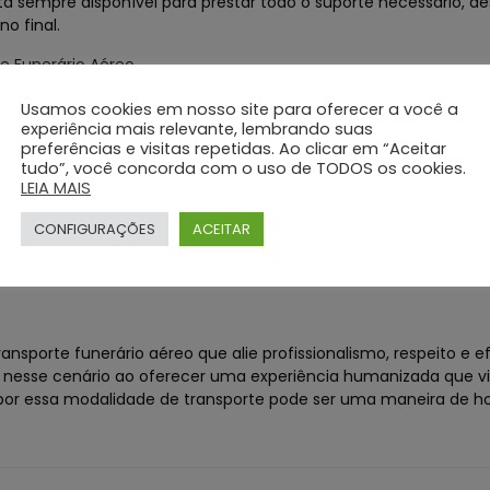
á sempre disponível para prestar todo o suporte necessário, d
o final.
te Funerário Aéreo
o Silva e Santos também prioriza a eficiência e segurança e
Usamos cookies em nosso site para oferecer a você a
rocedimentos rigorosos e equipe altamente qualificada, a empr
experiência mais relevante, lembrando suas
preferências e visitas repetidas. Ao clicar em “Aceitar
da com excelência.
tudo”, você concorda com o uso de TODOS os cookies.
LEIA MAIS
reo
orte funerário aéreo como uma opção onerosa, é importante re
CONFIGURAÇÕES
ACEITAR
e agilidade, conforto e respeito aos entes queridos falecidos
os, garantindo um serviço de qualidade a um preço justo.
porte funerário aéreo que alie profissionalismo, respeito e ef
ca nesse cenário ao oferecer uma experiência humanizada que v
r por essa modalidade de transporte pode ser uma maneira de h