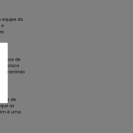
A equipe da
 e
es
ocessos de
e destaca
, garantindo
viços de
 que as
mbém é uma