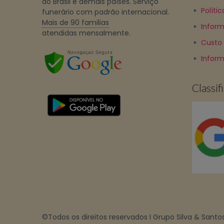
do Brasil e demais países. Serviço
Políti
funerário com padrão internacional.
Mais de 90 familias
Inform
atendidas mensalmente.
Custo
Infor
Classi
©Todos os direitos reservados I Grupo Silva & Santos 