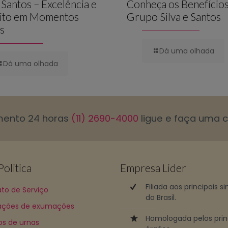
e Santos – Excelência e
Conheça os Benefício
ito em Momentos
Grupo Silva e Santos
is
Dá uma olhada
Dá uma olhada
mento 24 horas
(11) 2690-4000
ligue e faça uma 
olitica
Empresa Lider
Filiada aos principais s
to de Serviço
do Brasil.
ções de exumações
Homologada pelos prin
os de urnas