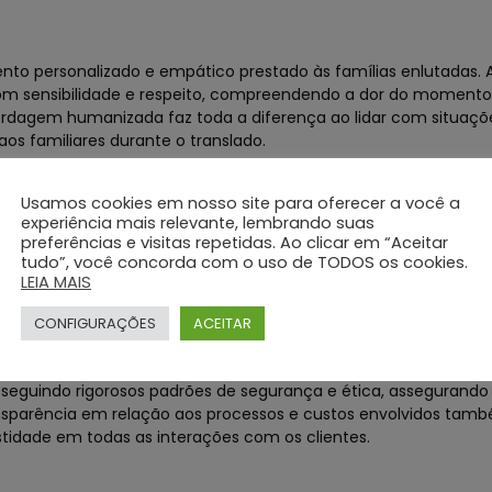
ento personalizado e empático prestado às famílias enlutadas. 
com sensibilidade e respeito, compreendendo a dor do momento
ordagem humanizada faz toda a diferença ao lidar com situaçõ
aos familiares durante o translado.
Usamos cookies em nosso site para oferecer a você a
s, o Grupo Silva e Santos utiliza tecnologia de ponta em seus pr
experiência mais relevante, lembrando suas
preferências e visitas repetidas. Ao clicar em “Aceitar
mpo real até a comunicação ágil com as famílias, a empresa s
tudo”, você concorda com o uso de TODOS os cookies.
. Isso permite que cada detalhe seja acompanhado com precisão
LEIA MAIS
aslado.
CONFIGURAÇÕES
ACEITAR
a
misso inabalável com a qualidade e transparência em seus ser
 seguindo rigorosos padrões de segurança e ética, assegurando
ansparência em relação aos processos e custos envolvidos ta
tidade em todas as interações com os clientes.