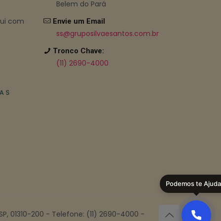
Belem do Pará
bui com
Envie um Email
ss@gruposilvaesantos.com.br
Tronco Chave:
(11) 2690-4000
Podemos te Ajuda
 SP, 01310-200 - Telefone: (11) 2690-4000 -