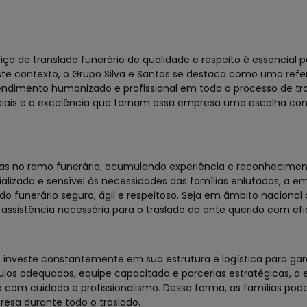
 de translado funerário de qualidade e respeito é essencial p
este contexto, o Grupo Silva e Santos se destaca como uma refe
endimento humanizado e profissional em todo o processo de tr
nciais e a excelência que tornam essa empresa uma escolha co
das no ramo funerário, acumulando experiência e reconhecimen
lizada e sensível às necessidades das famílias enlutadas, a e
 funerário seguro, ágil e respeitoso. Seja em âmbito nacional
 assistência necessária para o traslado do ente querido com efi
os investe constantemente em sua estrutura e logística para ga
ulos adequados, equipe capacitada e parcerias estratégicas, a
 com cuidado e profissionalismo. Dessa forma, as famílias pod
esa durante todo o traslado.