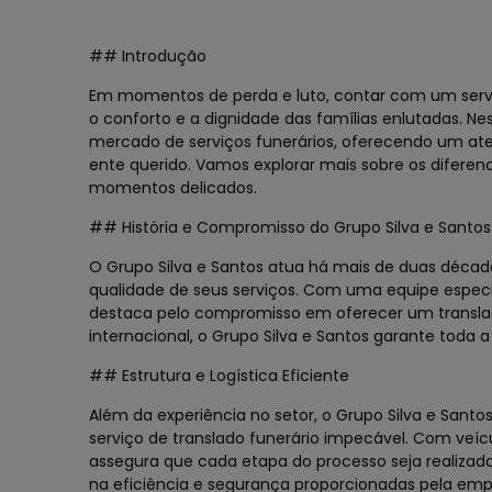
## Introdução
Em momentos de perda e luto, contar com um serviço
o conforto e a dignidade das famílias enlutadas. N
mercado de serviços funerários, oferecendo um at
ente querido. Vamos explorar mais sobre os difere
momentos delicados.
## História e Compromisso do Grupo Silva e Santos
O Grupo Silva e Santos atua há mais de duas déca
qualidade de seus serviços. Com uma equipe especia
destaca pelo compromisso em oferecer um translado
internacional, o Grupo Silva e Santos garante toda a
## Estrutura e Logística Eficiente
Além da experiência no setor, o Grupo Silva e Sant
serviço de translado funerário impecável. Com veíc
assegura que cada etapa do processo seja realizada
na eficiência e segurança proporcionadas pela empr