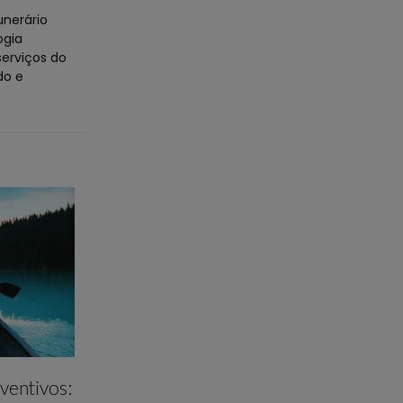
unerário
ogia
erviços do
do e
ventivos: