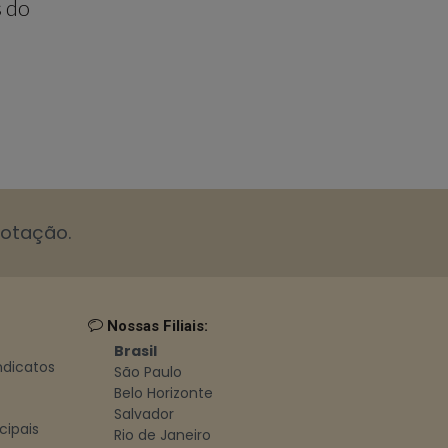
s do
cotação.
Nossas Filiais:
Brasil
indicatos
São Paulo
Belo Horizonte
Salvador
cipais
Rio de Janeiro