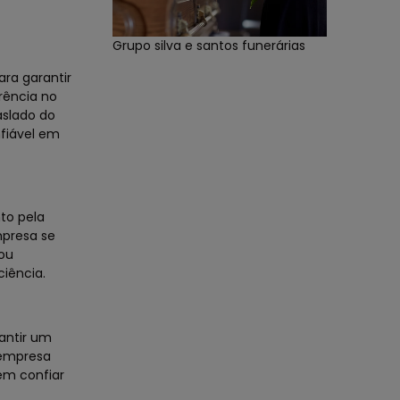
Grupo silva e santos funerárias
ara garantir
rência no
aslado do
nfiável em
to pela
mpresa se
 ou
ciência.
rantir um
 empresa
em confiar