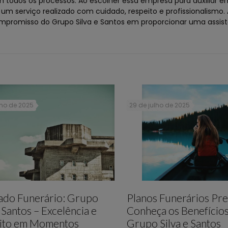
todos os processos. Ao escolher essa empresa para auxiliar e
um serviço realizado com cuidado, respeito e profissionalismo.
ompromisso do Grupo Silva e Santos em proporcionar uma assis
lho de 2025
29 de julho de 2025
lado Funerário: Grupo
Planos Funerários Pre
e Santos – Excelência e
Conheça os Benefício
ito em Momentos
Grupo Silva e Santos