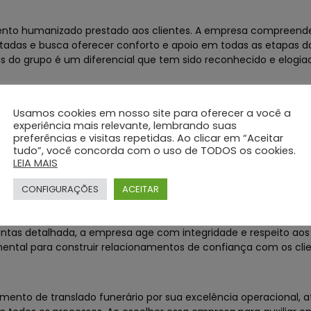
imento humanizado prestado aos clientes. A empresa compreend
utadas e busca oferecer conforto e apoio em todas as etapas d
is do grupo é um diferencial que tem sido reconhecido e elogia
Usamos cookies em nosso site para oferecer a você a
ços do Grupo Silva e Santos em momentos difíceis. A eficiência 
experiência mais relevante, lembrando suas
preferências e visitas repetidas. Ao clicar em “Aceitar
dora da equipe, resultou em experiências positivas para aquele
tudo”, você concorda com o uso de TODOS os cookies.
o luto. Os depoimentos dessas famílias atestam a qualidade do
LEIA MAIS
CONFIGURAÇÕES
ACEITAR
ntos pauta suas ações pela ética e transparência em todos os p
ontas detalhada, a empresa age com integridade e respeito aos
ental para construir relacionamentos de confiança com os clie
mento de translado funerário por sua excelência operacional,