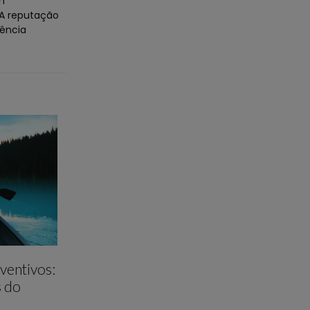
m
 A reputação
tência
ventivos:
s do