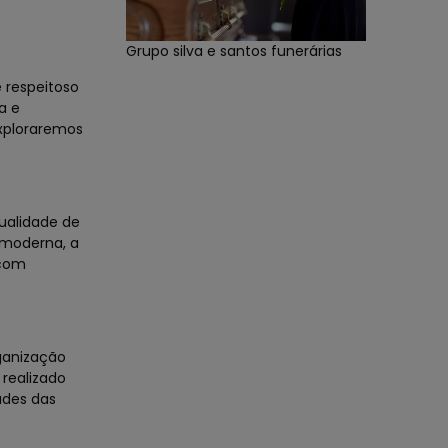
Grupo silva e santos funerárias
 respeitoso
a e
exploraremos
ualidade de
 moderna, a
 com
ganização
 realizado
ades das