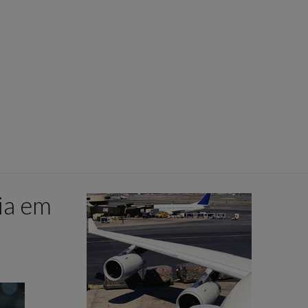
ia em