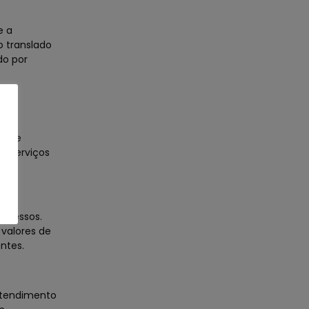
e a
o translado
do por
na
s que
s serviços
rocessos.
 valores de
ntes.
 atendimento