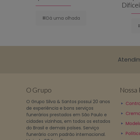
Difíce
Dá uma olhada
Atendi
O Grupo
Nossa P
O Grupo Silva & Santos possui 20 anos
Contra
de experiência e bons serviços
Crema
funerários prestados em São Paulo e
cidades vizinhas, em todos os estados
Model
do Brasil e demais países. Serviço
Políti
funerário com padrão internacional.