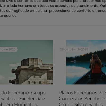
rupo Silva e Santos se destaca nesse cenário por oferecer não 
rizar o lado humano em todos os aspectos do atendimento. Opt
s de fragilidade emocional, proporcionando conforto e tranqu
e querido.
lho de 2025
29 de julho de 2025
lado Funerário: Grupo
Planos Funerários Pre
e Santos – Excelência e
Conheça os Benefício
ito em Momentos
Grupo Silva e Santos