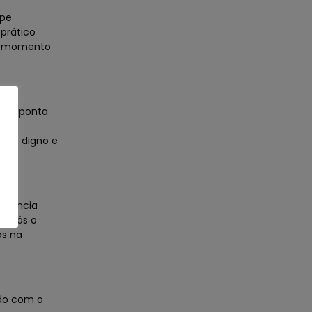
ipe
prático
um momento
a de ponta
do,
ente digno e
istência
o após o
os na
ido com o