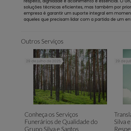
respeito, dignidade e acolhimento é essencial. O G
soluções técnicas eficientes, mas também por prio
empresa é garantir um suporte integral em momento
aqueles que precisam lidar com a partida de um ent
Outros Serviços
29 de julho de 2025
29 de ju
Conheça os Serviços
Trans
Funerários de Qualidade do
Silva 
Grupo Silva e Santos
Respe