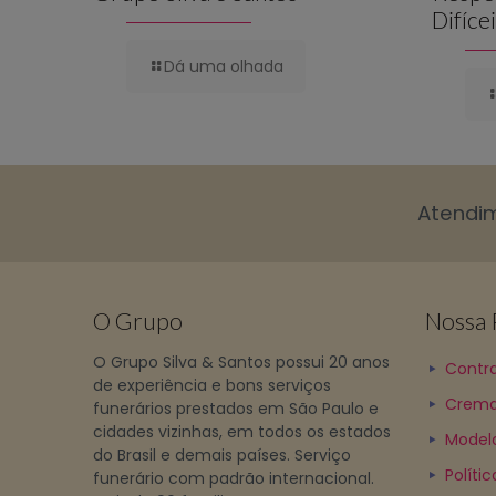
Difíce
Dá uma olhada
Atendi
O Grupo
Nossa P
O Grupo Silva & Santos possui 20 anos
Contra
de experiência e bons serviços
Crema
funerários prestados em São Paulo e
cidades vizinhas, em todos os estados
Model
do Brasil e demais países. Serviço
Políti
funerário com padrão internacional.