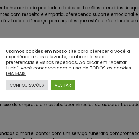
ento humanizado prestado a todas as famílias atendidas. A equ
entes com respeito e empatia, oferecendo suporte emocional e 
ado faz toda a diferença para aqueles que estão enfrentando 
nveste constantemente em infraestrutura moderna e tecnologi
Usamos cookies em nosso site para oferecer a você a
ui salas climatizadas para velório, veículos adequados para trasla
experiência mais relevante, lembrando suas
preferências e visitas repetidas. Ao clicar em “Aceitar
ração, entre outros recursos que visam proporcionar um ambi
tudo”, você concorda com o uso de TODOS os cookies.
LEIA MAIS
CONFIGURAÇÕES
ACEITAR
recendo apoio às famílias enlutadas por meio de serviços de ass
ráticas. Essa preocupação com o bem-estar dos clientes mesm
isso da empresa em estabelecer vínculos duradouros basead
acionadas à morte, contar com um serviço funerário compromet