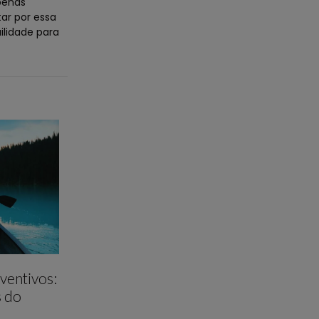
apenas
ar por essa
ilidade para
ventivos:
s do