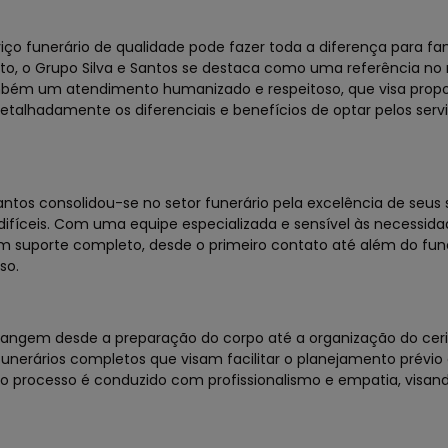
o funerário de qualidade pode fazer toda a diferença para fam
to, o Grupo Silva e Santos se destaca como uma referência no
mbém um atendimento humanizado e respeitoso, que visa propo
etalhadamente os diferenciais e benefícios de optar pelos serv
ntos consolidou-se no setor funerário pela excelência de seus 
ifíceis. Com uma equipe especializada e sensível às necessida
 suporte completo, desde o primeiro contato até além do fune
so.
abrangem desde a preparação do corpo até a organização do cer
 funerários completos que visam facilitar o planejamento prévio 
 o processo é conduzido com profissionalismo e empatia, visan