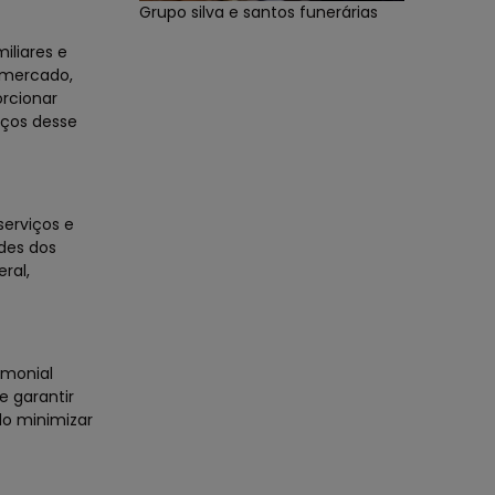
Grupo silva e santos funerárias
iliares e
 mercado,
rcionar
iços desse
serviços e
des dos
ral,
imonial
e garantir
do minimizar