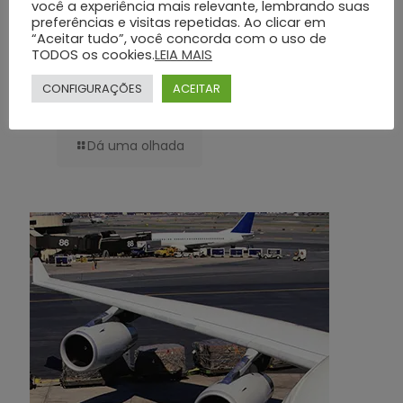
você a experiência mais relevante, lembrando suas
preferências e visitas repetidas. Ao clicar em
“Aceitar tudo”, você concorda com o uso de
TODOS os cookies.
LEIA MAIS
Seguros Funerários Preventivos: Proteção e Segurança com o Grupo
CONFIGURAÇÕES
ACEITAR
Silva e Santos
Dá uma olhada