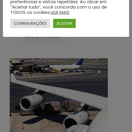
preferências e visitas repetidas. Ao clicar em
“Aceitar tudo”, você concorda com o uso de
TODOS os cookies.
LEIA MAIS
Planos Funerários Preventivos: Conheça os Benefícios do Grupo Silva
e Santos
CONFIGURAÇÕES
ACEITAR
Dá uma olhada