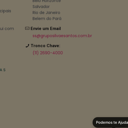
Belo Horizonte
Salvador
cipais
Rio de Janeiro
Belem do Pará
bui com
Envie um Email
ss@gruposilvaesantos.com.br
Tronco Chave:
(11) 2690-4000
Podemos te Ajuda