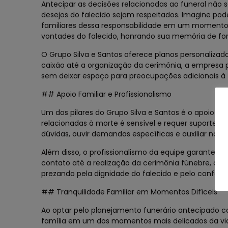
Antecipar as decisões relacionadas ao funeral nã
desejos do falecido sejam respeitados. Imagine pod
familiares dessa responsabilidade em um momento 
vontades do falecido, honrando sua memória de fo
O Grupo Silva e Santos oferece planos personaliza
caixão até a organização da cerimônia, a empresa 
sem deixar espaço para preocupações adicionais à 
## Apoio Familiar e Profissionalismo
Um dos pilares do Grupo Silva e Santos é o apoio
relacionadas à morte é sensível e requer suporte em
dúvidas, ouvir demandas específicas e auxiliar na
Além disso, o profissionalismo da equipe garante q
contato até a realização da cerimônia fúnebre, o G
prezando pela dignidade do falecido e pelo conforto
## Tranquilidade Familiar em Momentos Difíceis
Ao optar pelo planejamento funerário antecipado co
família em um dos momentos mais delicados da vid