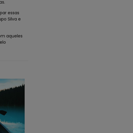
as.
par essas
po Silva e
com aqueles
elo