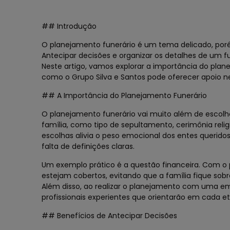
## Introdução
O planejamento funerário é um tema delicado, porém
Antecipar decisões e organizar os detalhes de um f
Neste artigo, vamos explorar a importância do plan
como o Grupo Silva e Santos pode oferecer apoio nes
## A Importância do Planejamento Funerário
O planejamento funerário vai muito além de escolhe
família, como tipo de sepultamento, cerimônia religi
escolhas alivia o peso emocional dos entes querido
falta de definições claras.
Um exemplo prático é a questão financeira. Com o p
estejam cobertos, evitando que a família fique so
Além disso, ao realizar o planejamento com uma em
profissionais experientes que orientarão em cada e
## Benefícios de Antecipar Decisões