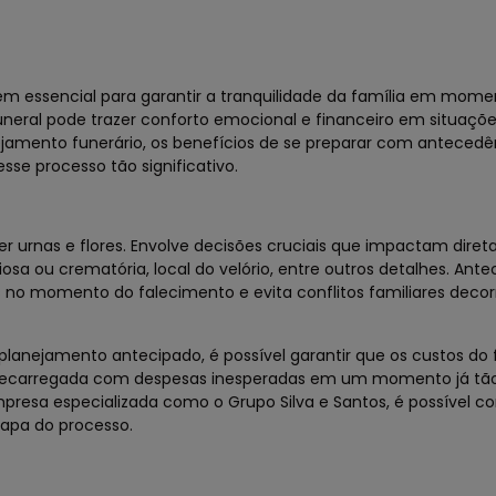
 essencial para garantir a tranquilidade da família em moment
uneral pode trazer conforto emocional e financeiro em situaçõe
ejamento funerário, os benefícios de se preparar com antecedê
se processo tão significativo.
r urnas e flores. Envolve decisões cruciais que impactam dire
osa ou crematória, local do velório, entre outros detalhes. Ante
s no momento do falecimento e evita conflitos familiares deco
lanejamento antecipado, é possível garantir que os custos do 
brecarregada com despesas inesperadas em um momento já tão d
presa especializada como o Grupo Silva e Santos, é possível c
tapa do processo.