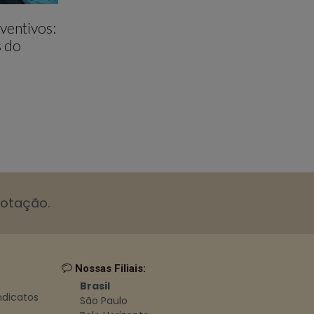
ventivos:
s do
cotação.
Nossas Filiais:
Brasil
indicatos
São Paulo