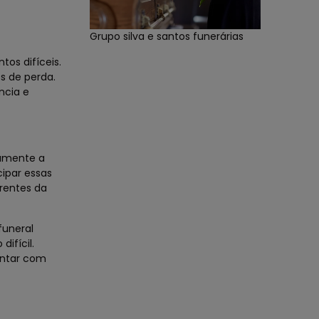
Grupo silva e santos funerárias
os difíceis.
s de perda.
ncia e
tamente a
cipar essas
rrentes da
funeral
ifícil.
ontar com