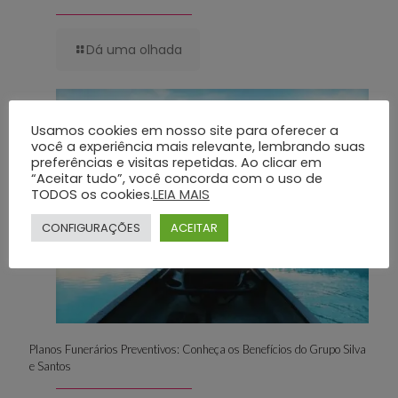
Dá uma olhada
29 de julho de 2025
Usamos cookies em nosso site para oferecer a
você a experiência mais relevante, lembrando suas
preferências e visitas repetidas. Ao clicar em
“Aceitar tudo”, você concorda com o uso de
TODOS os cookies.
LEIA MAIS
CONFIGURAÇÕES
ACEITAR
Planos Funerários Preventivos: Conheça os Benefícios do Grupo Silva
e Santos