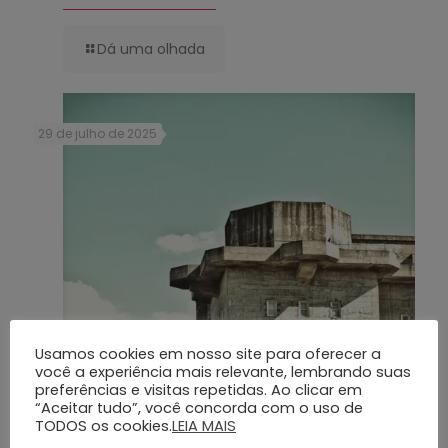
Dá uma olhada
29 de julho de 2025
Usamos cookies em nosso site para oferecer a
você a experiência mais relevante, lembrando suas
Translado Funerário: Grupo Silva e Santos – Excelência e Respeito em
preferências e visitas repetidas. Ao clicar em
Momentos Difíceis
“Aceitar tudo”, você concorda com o uso de
TODOS os cookies.
LEIA MAIS