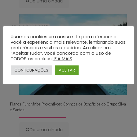
Dá uma olhada
29 de julho de 2025
Usamos cookies em nosso site para oferecer a
você a experiência mais relevante, lembrando suas
preferências e visitas repetidas. Ao clicar em
“Aceitar tudo”, você concorda com o uso de
TODOS os cookies.
LEIA MAIS
CONFIGURAÇÕES
ACEITAR
Planos Funerários Preventivos: Conheça os Benefícios do Grupo Silva
e Santos
Dá uma olhada