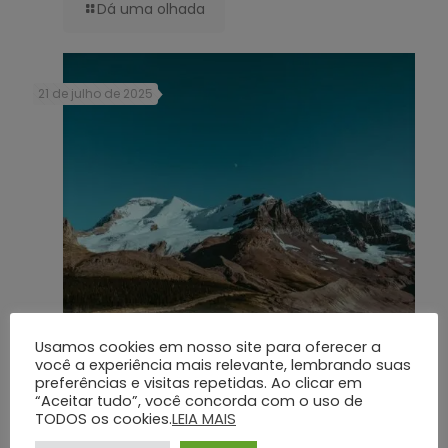
Dá uma olhada
21 de julho de 2025
Usamos cookies em nosso site para oferecer a
Personalização e Legado: A Importância dos Rituais Religiosos e
você a experiência mais relevante, lembrando suas
Homenagens no Grupo Silva e Santos
preferências e visitas repetidas. Ao clicar em
“Aceitar tudo”, você concorda com o uso de
TODOS os cookies.
LEIA MAIS
Dá uma olhada