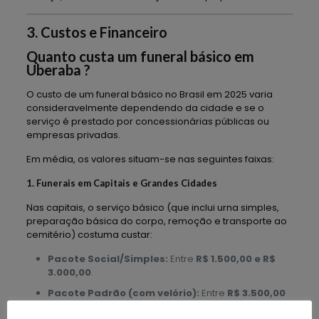
3. Custos e Financeiro
Quanto custa um funeral básico em
Uberaba ?
O custo de um funeral básico no Brasil em 2025 varia
consideravelmente dependendo da cidade e se o
serviço é prestado por concessionárias públicas ou
empresas privadas.
Em média, os valores situam-se nas seguintes faixas:
1. Funerais em Capitais e Grandes Cidades
Nas capitais, o serviço básico (que inclui urna simples,
preparação básica do corpo, remoção e transporte ao
cemitério) costuma custar:
Pacote Social/Simples:
Entre
R$ 1.500,00 e R$
3.000,00
.
Pacote Padrão (com velório):
Entre
R$ 3.500,00
e R$ 5.500,00
.