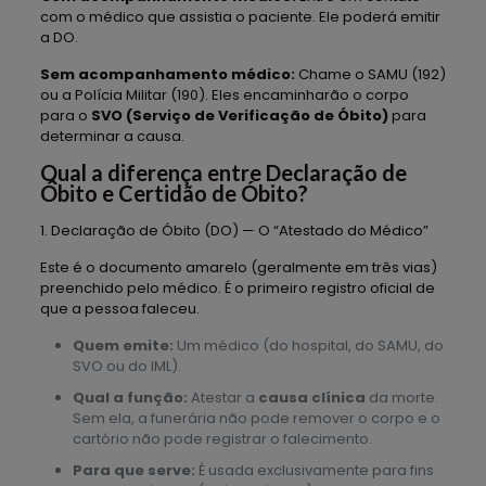
com o médico que assistia o paciente. Ele poderá emitir
a DO.
Sem acompanhamento médico:
Chame o SAMU (192)
ou a Polícia Militar (190). Eles encaminharão o corpo
para o
SVO (Serviço de Verificação de Óbito)
para
determinar a causa.
Qual a diferença entre Declaração de
Óbito e Certidão de Óbito?
1. Declaração de Óbito (DO) — O “Atestado do Médico”
Este é o documento amarelo (geralmente em três vias)
preenchido pelo médico. É o primeiro registro oficial de
que a pessoa faleceu.
Quem emite:
Um médico (do hospital, do SAMU, do
SVO ou do IML).
Qual a função:
Atestar a
causa clínica
da morte.
Sem ela, a funerária não pode remover o corpo e o
cartório não pode registrar o falecimento.
Para que serve:
É usada exclusivamente para fins