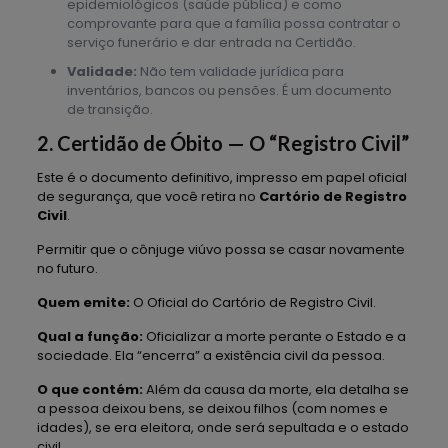
epidemiológicos (saúde pública) e como
comprovante para que a família possa contratar o
serviço funerário e dar entrada na Certidão.
Validade:
Não tem validade jurídica para
inventários, bancos ou pensões. É um documento
de transição.
2. Certidão de Óbito — O “Registro Civil”
Este é o documento definitivo, impresso em papel oficial
de segurança, que você retira no
Cartório de Registro
Civil
.
Permitir que o cônjuge viúvo possa se casar novamente
no futuro.
Quem emite:
O Oficial do Cartório de Registro Civil.
Qual a função:
Oficializar a morte perante o Estado e a
sociedade. Ela “encerra” a existência civil da pessoa.
O que contém:
Além da causa da morte, ela detalha se
a pessoa deixou bens, se deixou filhos (com nomes e
idades), se era eleitora, onde será sepultada e o estado
civil.