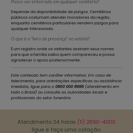
Posso ser enterrado em qualquer cemitério?
Depende da disponibilidade de jazigos. Cemitérios
públicos costumam atender moradores da região,
enquanto cemitérios particulares vendem jazigos para
qualquer interessado.
O que é o “livro de presença” no velório?
É um registro onde os visitantes assinam seus nomes
para que a família saiba quem compareceu e possa
agradecer o apoio posteriormente.
Este conteúdo tem caráter informativo. Em caso de
falecimento, para orientações específicas ou assistência
imediata, ligue para o
0800 000 8995
(atendimento em
todo o Brasil) ou consulte as autoridades locais e
profissionais do setor funerário.
Atendimento 24 horas
(11) 2690-4000
ligue e faça uma cotação.