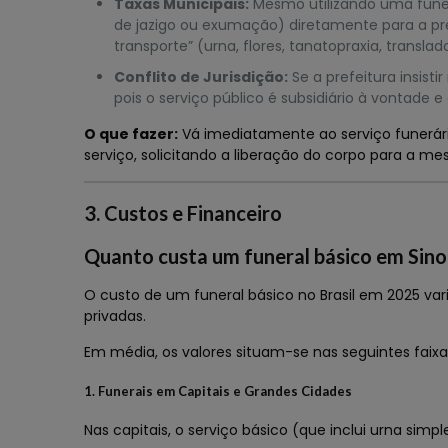
Taxas Municipais:
Mesmo utilizando uma funerá
de jazigo ou exumação) diretamente para a pre
transporte” (urna, flores, tanatopraxia, translad
Conflito de Jurisdição:
Se a prefeitura insisti
pois o serviço público é subsidiário à vontade e
O que fazer:
Vá imediatamente ao serviço funerári
serviço, solicitando a liberação do corpo para a m
3. Custos e Financeiro
Quanto custa um funeral básico em Sino
O custo de um funeral básico no Brasil em 2025 va
privadas.
Em média, os valores situam-se nas seguintes faixa
1. Funerais em Capitais e Grandes Cidades
Nas capitais, o serviço básico (que inclui urna si