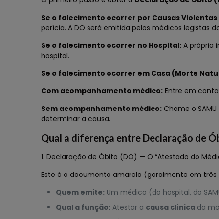
O primeiro passo é obter a
Declaração de Óbito 
Se o falecimento ocorrer por Causas Violentas
perícia. A DO será emitida pelos médicos legistas do 
Se o falecimento ocorrer no Hospital:
A própria 
hospital.
Se o falecimento ocorrer em Casa (Morte Natur
Com acompanhamento médico:
Entre em contat
Sem acompanhamento médico:
Chame o SAMU (19
determinar a causa.
Qual a diferença entre Declaração de Ó
1. Declaração de Óbito (DO) — O “Atestado do Médi
Este é o documento amarelo (geralmente em três via
Quem emite:
Um médico (do hospital, do SAMU
Qual a função:
Atestar a
causa clínica
da mor