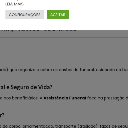
rio onde o corpo será levado.
LEIA MAIS
CONFIGURAÇÕES
ACEITAR
o de Óbito, mas sem a Guia específica, o sepultamento pode s
nos registros internos daquela unidade.
e) que organiza e cobre os custos do funeral, cuidando da buro
ral e Seguro de Vida?
 aos beneficiários. A
Assistência Funeral
foca na prestação d
r?
ção do corpo, ornamentação, transporte (traslado), taxas de 