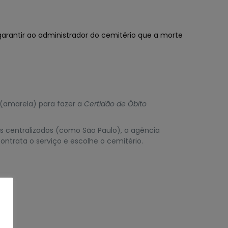
arantir ao administrador do cemitério que a morte
(amarela) para fazer a
Certidão de Óbito
s centralizados (como São Paulo), a agência
ntrata o serviço e escolhe o cemitério.