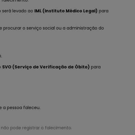
 falecimento.
po será levado ao
IML (Instituto Médico Legal)
para
 procurar o serviço social ou a administração do
.
o
SVO (Serviço de Verificação de Óbito)
para
e a pessoa faleceu.
 não pode registrar o falecimento.