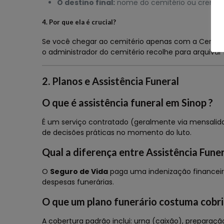
O destino final:
nome do cemitério ou cremató
4. Por que ela é crucial?
Se você chegar ao cemitério apenas com a Certidã
o administrador do cemitério recolhe para arquivar 
2. Planos e Assistência Funeral
O que é assistência funeral em Sinop ?
É um serviço contratado (geralmente via mensalidad
de decisões práticas no momento do luto.
Qual a diferença entre Assistência Fune
O
Seguro de Vida
paga uma indenização financeira
despesas funerárias.
O que um plano funerário costuma cobri
A cobertura padrão inclui: urna (caixão), prepara