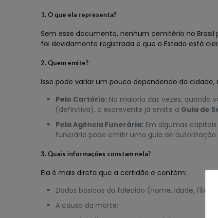
1. O que ela representa?
Sem esse documento, nenhum cemitério no Brasil po
foi devidamente registrada e que o Estado está cie
2. Quem emite?
Isso pode variar um pouco dependendo da cidade,
Pelo Cartório:
Na maioria das vezes, quando vo
(definitiva), o escrevente já emite a
Guia de 
Pela Agência Funerária:
Em algumas capitais 
funerária pode emitir uma guia de autorização
3. Quais informações constam nela?
Ela é mais direta que a certidão e contém:
Dados básicos do falecido (nome, idade, filiaçã
A causa da morte;