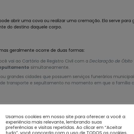
de abrir uma cova ou realizar uma cremação. Ela serve para g
nte do destino daquele corpo.
 mas geralmente ocorre de duas formas:
cê vai ao Cartório de Registro Civil com a
Declaração de Óbito
Sepultamento
simultaneamente.
ou grandes cidades que possuem serviços funerários municipai
 de transporte e sepultamento no momento em que a família co
Usamos cookies em nosso site para oferecer a você a
o);
experiência mais relevante, lembrando suas
preferências e visitas repetidas. Ao clicar em “Aceitar
tudo”, você concorda com o uso de TODOS os cookies.