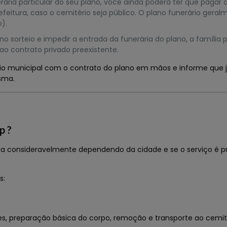
ria particular do seu plano, você ainda poderá ter que pagar 
feitura, caso o cemitério seja público. O plano funerário gera
o).
r no sorteio e impedir a entrada da funerária do plano, a família
 ao contrato privado preexistente.
o municipal com o contrato do plano em mãos e informe que j
esma.
p ?
ria consideravelmente dependendo da cidade e se o serviço é p
s:
mples, preparação básica do corpo, remoção e transporte ao cemi