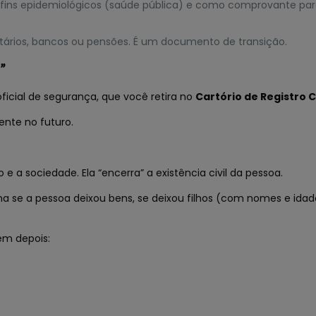
ins epidemiológicos (saúde pública) e como comprovante para 
ntários, bancos ou pensões. É um documento de transição.
”
ficial de segurança, que você retira no
Cartório de Registro Ci
ente no futuro.
.
 e a sociedade. Ela “encerra” a existência civil da pessoa.
 se a pessoa deixou bens, se deixou filhos (com nomes e idades
em depois: