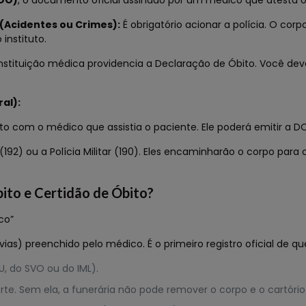
(DO)
, o documento oficial assinado por um médico que atesta o
 (Acidentes ou Crimes):
É obrigatório acionar a polícia. O cor
instituto.
instituição médica providencia a Declaração de Óbito. Você deve
al):
o com o médico que assistia o paciente. Ele poderá emitir a DO
2) ou a Polícia Militar (190). Eles encaminharão o corpo para 
bito e Certidão de Óbito?
co”
s) preenchido pelo médico. É o primeiro registro oficial de qu
, do SVO ou do IML).
te. Sem ela, a funerária não pode remover o corpo e o cartório