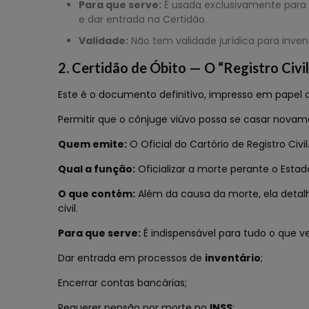
Para que serve:
É usada exclusivamente para f
e dar entrada na Certidão.
Validade:
Não tem validade jurídica para inve
2. Certidão de Óbito — O “Registro Civil
Este é o documento definitivo, impresso em papel o
Permitir que o cônjuge viúvo possa se casar novam
Quem emite:
O Oficial do Cartório de Registro Civil
Qual a função:
Oficializar a morte perante o Estado
O que contém:
Além da causa da morte, ela detalha
civil.
Para que serve:
É indispensável para tudo o que v
Dar entrada em processos de
inventário
;
Encerrar contas bancárias;
Requerer pensão por morte no
INSS
;