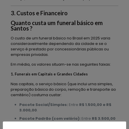
3. Custos e Financeiro
Quanto custa um funeral básico em
Santos ?
O custo de um funeral básico no Brasil em 2025 varia
consideravelmente dependendo da cidade e se o
serviço é prestado por concessionárias públicas ou
empresas privadas.
Em média, os valores situam-se nas seguintes faixas:
1. Funerais em Capitais e Grandes Cidades
Nas capitais, o serviço básico (que inclui urna simples,
preparação básica do corpo, remoção e transporte ao
cemitério) costuma custar:
Pacote Social/Simples:
Entre
R$ 1.500,00 e R$
3.000,00
.
Pacote Padrão (com velório):
Entre
R$ 3.500,00
e R$ 5.500,00
.