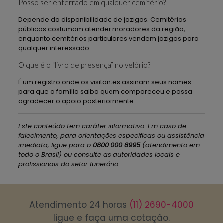
Posso ser enterrado em qualquer cemitério?
Depende da disponibilidade de jazigos. Cemitérios
públicos costumam atender moradores da região,
enquanto cemitérios particulares vendem jazigos para
qualquer interessado.
O que é o “livro de presença” no velório?
É um registro onde os visitantes assinam seus nomes
para que a família saiba quem compareceu e possa
agradecer o apoio posteriormente.
Este conteúdo tem caráter informativo. Em caso de
falecimento, para orientações específicas ou assistência
imediata, ligue para o
0800 000 8995
(atendimento em
todo o Brasil) ou consulte as autoridades locais e
profissionais do setor funerário.
Atendimento 24 horas
(11) 2690-4000
ligue e faça uma cotação.