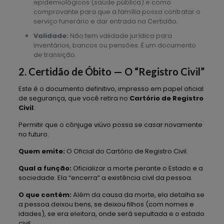
epidemiológicos (saúde pública) e como
comprovante para que a família possa contratar o
serviço funerário e dar entrada na Certidão.
Validade:
Não tem validade jurídica para
inventários, bancos ou pensões. É um documento
de transição.
2. Certidão de Óbito — O “Registro Civil”
Este é o documento definitivo, impresso em papel oficial
de segurança, que você retira no
Cartório de Registro
Civil
.
Permitir que o cônjuge viúvo possa se casar novamente
no futuro.
Quem emite:
O Oficial do Cartório de Registro Civil.
Qual a função:
Oficializar a morte perante o Estado e a
sociedade. Ela “encerra” a existência civil da pessoa.
O que contém:
Além da causa da morte, ela detalha se
a pessoa deixou bens, se deixou filhos (com nomes e
idades), se era eleitora, onde será sepultada e o estado
civil.