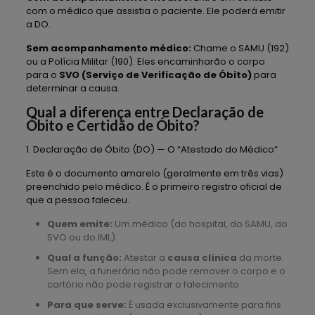
com o médico que assistia o paciente. Ele poderá emitir
a DO.
Sem acompanhamento médico:
Chame o SAMU (192)
ou a Polícia Militar (190). Eles encaminharão o corpo
para o
SVO (Serviço de Verificação de Óbito)
para
determinar a causa.
Qual a diferença entre Declaração de
Óbito e Certidão de Óbito?
1. Declaração de Óbito (DO) — O “Atestado do Médico”
Este é o documento amarelo (geralmente em três vias)
preenchido pelo médico. É o primeiro registro oficial de
que a pessoa faleceu.
Quem emite:
Um médico (do hospital, do SAMU, do
SVO ou do IML).
Qual a função:
Atestar a
causa clínica
da morte.
Sem ela, a funerária não pode remover o corpo e o
cartório não pode registrar o falecimento.
Para que serve:
É usada exclusivamente para fins