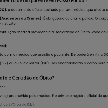
cimento de um parente em Passo Fundo ?
(DO)
, o documento oficial assinado por um médico que atesta o
 (Acidentes ou Crimes):
É obrigatório acionar a polícia. O cor
instituto.
instituição médica providencia a Declaração de Óbito. Você deve
al):
o com o médico que assistia o paciente. Ele poderá emitir a DO
2) ou a Polícia Militar (190). Eles encaminharão o corpo para 
bito e Certidão de Óbito?
co”
s) preenchido pelo médico. É o primeiro registro oficial de qu
, do SVO ou do IML).