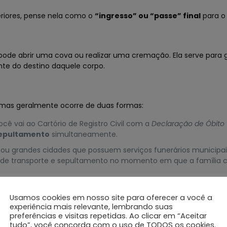
riores, pense nela como o
“ingresso” ou “passe” final
para o
de abrir uma cova ou realizar uma cremação. Ela serve para g
nte do destino daquele corpo.
 mas geralmente ocorre de duas formas:
cê vai ao Cartório de Registro Civil com a
Declaração de Óbito
Sepultamento
simultaneamente.
ou grandes cidades que possuem serviços funerários municipai
 de transporte e sepultamento no momento em que a família co
Usamos cookies em nosso site para oferecer a você a
experiência mais relevante, lembrando suas
preferências e visitas repetidas. Ao clicar em “Aceitar
o);
tudo”, você concorda com o uso de TODOS os cookies.