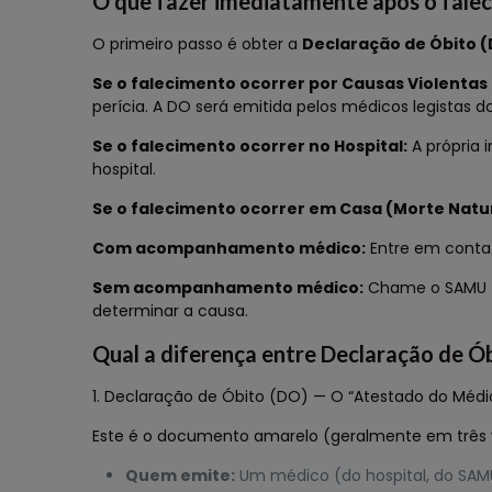
O que fazer imediatamente após o fale
O primeiro passo é obter a
Declaração de Óbito 
Se o falecimento ocorrer por Causas Violentas
perícia. A DO será emitida pelos médicos legistas do 
Se o falecimento ocorrer no Hospital:
A própria 
hospital.
Se o falecimento ocorrer em Casa (Morte Natur
Com acompanhamento médico:
Entre em contat
Sem acompanhamento médico:
Chame o SAMU (19
determinar a causa.
Qual a diferença entre Declaração de Ó
1. Declaração de Óbito (DO) — O “Atestado do Médi
Este é o documento amarelo (geralmente em três via
Quem emite:
Um médico (do hospital, do SAMU