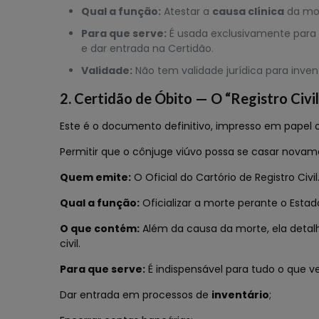
Qual a função:
Atestar a
causa clínica
da mor
Para que serve:
É usada exclusivamente para f
e dar entrada na Certidão.
Validade:
Não tem validade jurídica para inve
2. Certidão de Óbito — O “Registro Civil
Este é o documento definitivo, impresso em papel o
Permitir que o cônjuge viúvo possa se casar novam
Quem emite:
O Oficial do Cartório de Registro Civil
Qual a função:
Oficializar a morte perante o Estado
O que contém:
Além da causa da morte, ela detalha
civil.
Para que serve:
É indispensável para tudo o que v
Dar entrada em processos de
inventário
;