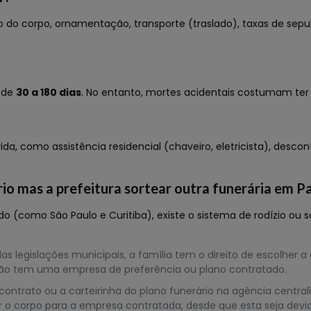
ção do corpo, ornamentação, transporte (traslado), taxas de 
a de
30 a 180 dias
. No entanto, mortes acidentais costumam ter
, como assistência residencial (chaveiro, eletricista), desco
rio mas a prefeitura sortear outra funerária em P
do (como São Paulo e Curitiba), existe o sistema de rodízio ou 
as legislações municipais, a família tem o direito de escolher a
 não tem uma empresa de preferência ou plano contratado.
ontrato ou a carteirinha do plano funerário na agência centrali
berar o corpo para a empresa contratada, desde que esta seja 