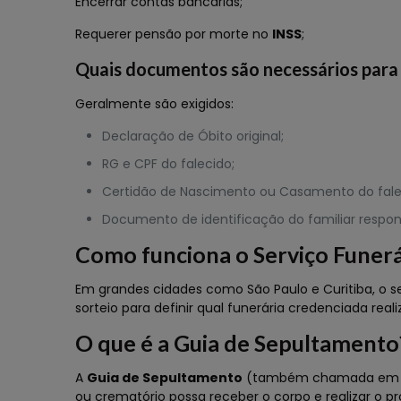
Encerrar contas bancárias;
Requerer pensão por morte no
INSS
;
Quais documentos são necessários para 
Geralmente são exigidos:
Declaração de Óbito original;
RG e CPF do falecido;
Certidão de Nascimento ou Casamento do fale
Documento de identificação do familiar respon
Como funciona o Serviço Funerá
Em grandes cidades como São Paulo e Curitiba, o se
sorteio para definir qual funerária credenciada real
O que é a Guia de Sepultamento
A
Guia de Sepultamento
(também chamada em algu
ou crematório possa receber o corpo e realizar o p