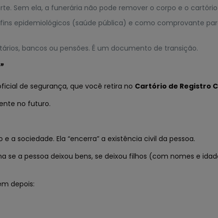
te. Sem ela, a funerária não pode remover o corpo e o cartório
ins epidemiológicos (saúde pública) e como comprovante para 
ntários, bancos ou pensões. É um documento de transição.
”
ficial de segurança, que você retira no
Cartório de Registro Ci
ente no futuro.
.
 e a sociedade. Ela “encerra” a existência civil da pessoa.
 se a pessoa deixou bens, se deixou filhos (com nomes e idades
em depois: