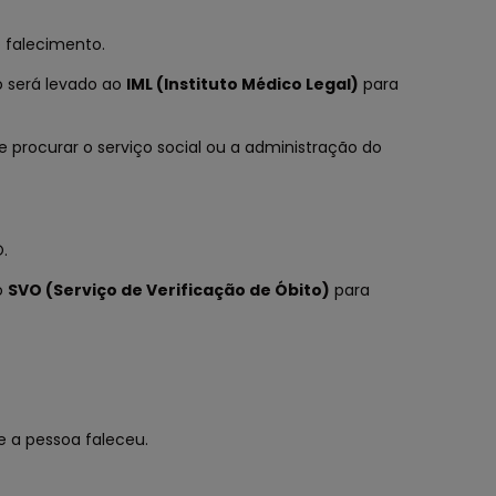
 falecimento.
po será levado ao
IML (Instituto Médico Legal)
para
 procurar o serviço social ou a administração do
.
o
SVO (Serviço de Verificação de Óbito)
para
e a pessoa faleceu.