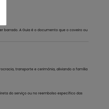
er barrado. A Guia é o documento que o coveiro ou
cracia, transporte e cerimônia, aliviando a família
ireta do serviço ou no reembolso específico das