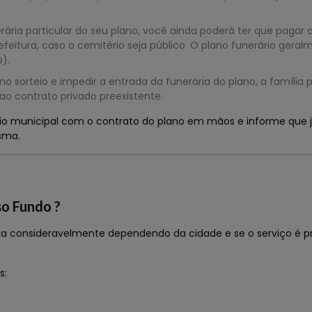
ria particular do seu plano, você ainda poderá ter que pagar 
feitura, caso o cemitério seja público. O plano funerário gera
o).
r no sorteio e impedir a entrada da funerária do plano, a família
 ao contrato privado preexistente.
o municipal com o contrato do plano em mãos e informe que j
esma.
so Fundo ?
ria consideravelmente dependendo da cidade e se o serviço é p
s: