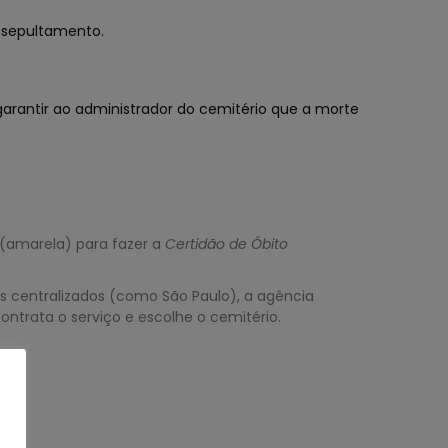
 sepultamento.
arantir ao administrador do cemitério que a morte
(amarela) para fazer a
Certidão de Óbito
s centralizados (como São Paulo), a agência
ntrata o serviço e escolhe o cemitério.