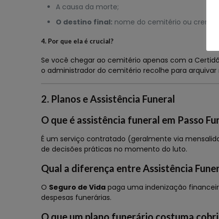
A causa da morte;
O destino final:
nome do cemitério ou cremató
4. Por que ela é crucial?
Se você chegar ao cemitério apenas com a Certidã
o administrador do cemitério recolhe para arquivar 
2. Planos e Assistência Funeral
O que é assistência funeral em Passo Fu
É um serviço contratado (geralmente via mensalidad
de decisões práticas no momento do luto.
Qual a diferença entre Assistência Fune
O
Seguro de Vida
paga uma indenização financeira
despesas funerárias.
O que um plano funerário costuma cobri