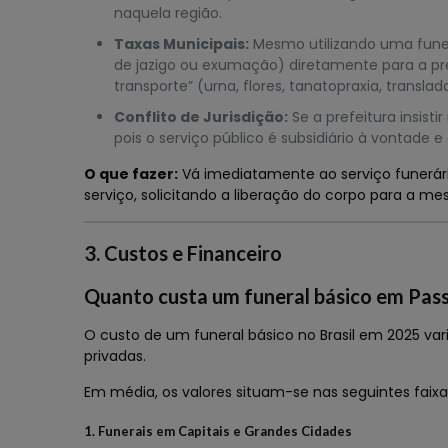
naquela região.
Taxas Municipais:
Mesmo utilizando uma funerá
de jazigo ou exumação) diretamente para a pre
transporte” (urna, flores, tanatopraxia, translad
Conflito de Jurisdição:
Se a prefeitura insisti
pois o serviço público é subsidiário à vontade e
O que fazer:
Vá imediatamente ao serviço funerári
serviço, solicitando a liberação do corpo para a m
3. Custos e Financeiro
Quanto custa um funeral básico em Pas
O custo de um funeral básico no Brasil em 2025 va
privadas.
Em média, os valores situam-se nas seguintes faixa
1. Funerais em Capitais e Grandes Cidades