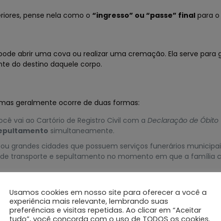
riores, pense nela como o
“ingresso” ou “passe” final
para o
de abrir uma cova ou realizar uma cremação. Ela serve para g
nte do destino daquele corpo.
 mas geralmente ocorre de duas formas:
cê vai ao Cartório de Registro Civil com a
Declaração de Óbito
Sepultamento
simultaneamente.
ou grandes cidades que possuem serviços funerários municipai
 de transporte e sepultamento no momento em que a família co
Usamos cookies em nosso site para oferecer a você a
experiência mais relevante, lembrando suas
preferências e visitas repetidas. Ao clicar em “Aceitar
o);
tudo”, você concorda com o uso de TODOS os cookies.