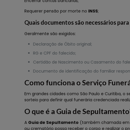
Encerrar contas bancárias;
Requerer pensão por morte no
INSS
;
Quais documentos são necessários para 
Geralmente são exigidos:
Declaração de Óbito original;
RG e CPF do falecido;
Certidão de Nascimento ou Casamento do fale
Documento de identificação do familiar respon
Como funciona o Serviço Funerá
Em grandes cidades como São Paulo e Curitiba, o se
sorteio para definir qual funerária credenciada real
O que é a Guia de Sepultamento
A
Guia de Sepultamento
(também chamada em algu
ou crematório possa receber o corpo e realizar o p