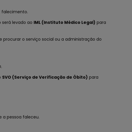
 falecimento.
po será levado ao
IML (Instituto Médico Legal)
para
 procurar o serviço social ou a administração do
.
o
SVO (Serviço de Verificação de Óbito)
para
e a pessoa faleceu.