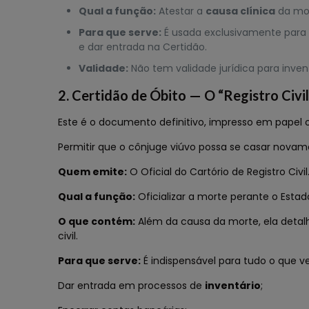
Qual a função:
Atestar a
causa clínica
da mor
Para que serve:
É usada exclusivamente para f
e dar entrada na Certidão.
Validade:
Não tem validade jurídica para inve
2. Certidão de Óbito — O “Registro Civil
Este é o documento definitivo, impresso em papel o
Permitir que o cônjuge viúvo possa se casar novam
Quem emite:
O Oficial do Cartório de Registro Civil
Qual a função:
Oficializar a morte perante o Estado
O que contém:
Além da causa da morte, ela detalha
civil.
Para que serve:
É indispensável para tudo o que v
Dar entrada em processos de
inventário
;