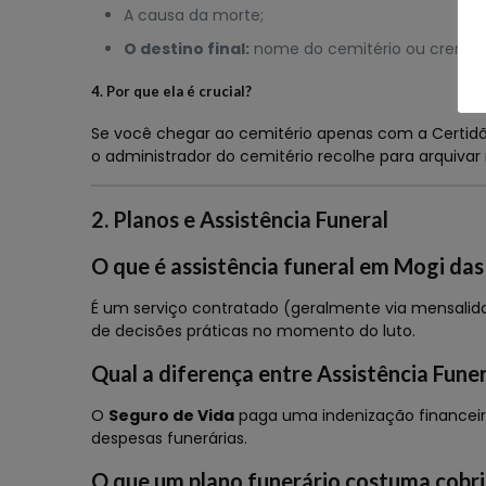
A causa da morte;
O destino final:
nome do cemitério ou cremató
4. Por que ela é crucial?
Se você chegar ao cemitério apenas com a Certidã
o administrador do cemitério recolhe para arquivar 
2. Planos e Assistência Funeral
O que é assistência funeral em Mogi das
É um serviço contratado (geralmente via mensalidad
de decisões práticas no momento do luto.
Qual a diferença entre Assistência Fune
O
Seguro de Vida
paga uma indenização financeira
despesas funerárias.
O que um plano funerário costuma cobri