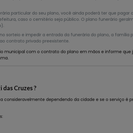
ria particular do seu plano, você ainda poderá ter que pagar 
feitura, caso o cemitério seja público. O plano funerário gera
o).
r no sorteio e impedir a entrada da funerária do plano, a família
 ao contrato privado preexistente.
o municipal com o contrato do plano em mãos e informe que j
esma.
 das Cruzes ?
ria consideravelmente dependendo da cidade e se o serviço é p
s: