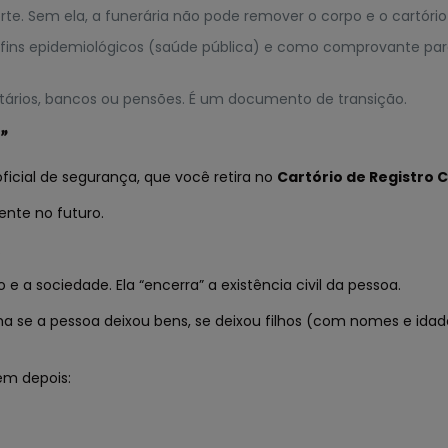
te. Sem ela, a funerária não pode remover o corpo e o cartório
ins epidemiológicos (saúde pública) e como comprovante para 
ntários, bancos ou pensões. É um documento de transição.
”
ficial de segurança, que você retira no
Cartório de Registro Ci
ente no futuro.
.
 e a sociedade. Ela “encerra” a existência civil da pessoa.
 se a pessoa deixou bens, se deixou filhos (com nomes e idades
em depois: