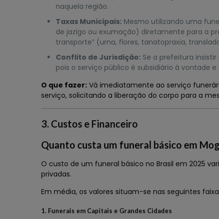
naquela região.
Taxas Municipais:
Mesmo utilizando uma funerá
de jazigo ou exumação) diretamente para a pre
transporte” (urna, flores, tanatopraxia, translad
Conflito de Jurisdição:
Se a prefeitura insisti
pois o serviço público é subsidiário à vontade e
O que fazer:
Vá imediatamente ao serviço funerári
serviço, solicitando a liberação do corpo para a m
3. Custos e Financeiro
Quanto custa um funeral básico em Mogi
O custo de um funeral básico no Brasil em 2025 va
privadas.
Em média, os valores situam-se nas seguintes faixa
1. Funerais em Capitais e Grandes Cidades