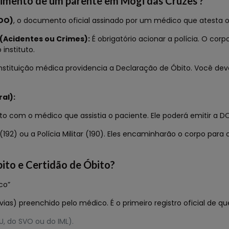
cimento de um parente em Mogi das Cruzes ?
(DO)
, o documento oficial assinado por um médico que atesta o
 (Acidentes ou Crimes):
É obrigatório acionar a polícia. O cor
instituto.
instituição médica providencia a Declaração de Óbito. Você deve
al):
o com o médico que assistia o paciente. Ele poderá emitir a DO
2) ou a Polícia Militar (190). Eles encaminharão o corpo para 
bito e Certidão de Óbito?
co”
s) preenchido pelo médico. É o primeiro registro oficial de qu
, do SVO ou do IML).