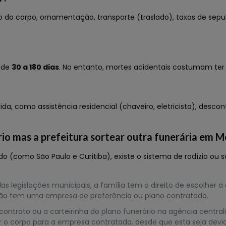
ção do corpo, ornamentação, transporte (traslado), taxas de 
a de
30 a 180 dias
. No entanto, mortes acidentais costumam ter
, como assistência residencial (chaveiro, eletricista), desco
rio mas a prefeitura sortear outra funerária em M
do (como São Paulo e Curitiba), existe o sistema de rodízio ou 
as legislações municipais, a família tem o direito de escolher a
 não tem uma empresa de preferência ou plano contratado.
ontrato ou a carteirinha do plano funerário na agência centrali
berar o corpo para a empresa contratada, desde que esta seja 