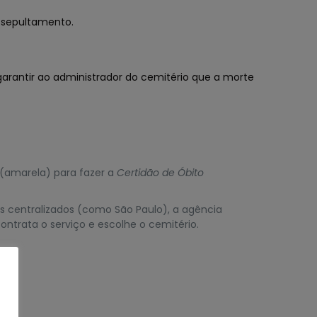
 sepultamento.
arantir ao administrador do cemitério que a morte
(amarela) para fazer a
Certidão de Óbito
s centralizados (como São Paulo), a agência
ntrata o serviço e escolhe o cemitério.