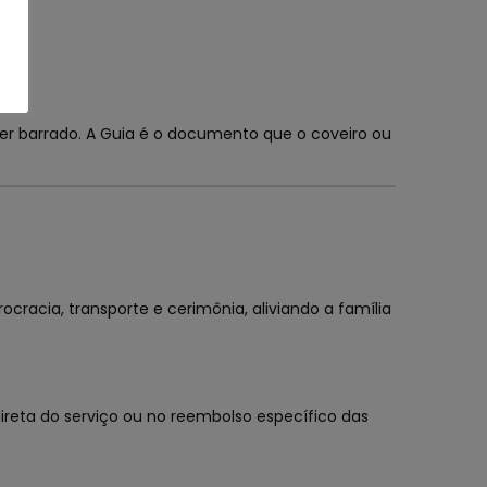
er barrado. A Guia é o documento que o coveiro ou
cracia, transporte e cerimônia, aliviando a família
ireta do serviço ou no reembolso específico das