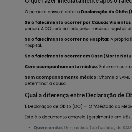
O que fazer imediatamente após o fale
O primeiro passo é obter a
Declaração de Óbito 
Se o falecimento ocorrer por Causas Violentas
perícia. A DO será emitida pelos médicos legistas do 
Se o falecimento ocorrer no Hospital:
A própria 
hospital.
Se o falecimento ocorrer em Casa (Morte Natur
Com acompanhamento médico:
Entre em contat
Sem acompanhamento médico:
Chame o SAMU (19
determinar a causa.
Qual a diferença entre Declaração de Ó
1. Declaração de Óbito (DO) — O “Atestado do Médi
Este é o documento amarelo (geralmente em três via
Quem emite:
Um médico (do hospital, do SAMU