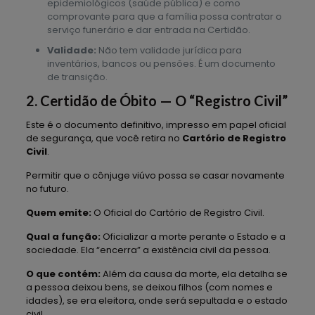
epidemiológicos (saúde pública) e como
comprovante para que a família possa contratar o
serviço funerário e dar entrada na Certidão.
Validade:
Não tem validade jurídica para
inventários, bancos ou pensões. É um documento
de transição.
2. Certidão de Óbito — O “Registro Civil”
Este é o documento definitivo, impresso em papel oficial
de segurança, que você retira no
Cartório de Registro
Civil
.
Permitir que o cônjuge viúvo possa se casar novamente
no futuro.
Quem emite:
O Oficial do Cartório de Registro Civil.
Qual a função:
Oficializar a morte perante o Estado e a
sociedade. Ela “encerra” a existência civil da pessoa.
O que contém:
Além da causa da morte, ela detalha se
a pessoa deixou bens, se deixou filhos (com nomes e
idades), se era eleitora, onde será sepultada e o estado
civil.