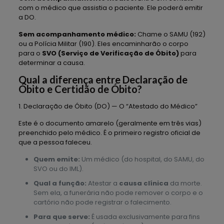
com o médico que assistia o paciente. Ele poderá emitir
a DO.
Sem acompanhamento médico:
Chame o SAMU (192)
ou a Polícia Militar (190). Eles encaminharão o corpo
para o
SVO (Serviço de Verificação de Óbito)
para
determinar a causa.
Qual a diferença entre Declaração de
Óbito e Certidão de Óbito?
1. Declaração de Óbito (DO) — O “Atestado do Médico”
Este é o documento amarelo (geralmente em três vias)
preenchido pelo médico. É o primeiro registro oficial de
que a pessoa faleceu.
Quem emite:
Um médico (do hospital, do SAMU, do
SVO ou do IML).
Qual a função:
Atestar a
causa clínica
da morte.
Sem ela, a funerária não pode remover o corpo e o
cartório não pode registrar o falecimento.
Para que serve:
É usada exclusivamente para fins