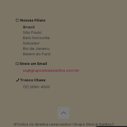
Nossas Filiais:
Brasil
São Paulo
Belo Horizonte
Salvador
Rio de Janeiro
Belem do Pará
Envie um Email
ss@gruposilvaesantos.com.br
Tronco Chave:
(11) 2690-4000
©Todos os direitos reservados I Grupo Silva & Santos |