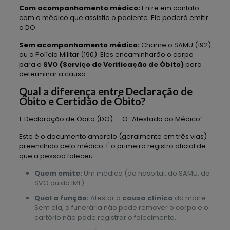
Com acompanhamento médico:
Entre em contato
com o médico que assistia o paciente. Ele poderá emitir
a DO.
Sem acompanhamento médico:
Chame o SAMU (192)
ou a Polícia Militar (190). Eles encaminharão o corpo
para o
SVO (Serviço de Verificação de Óbito)
para
determinar a causa.
Qual a diferença entre Declaração de
Óbito e Certidão de Óbito?
1. Declaração de Óbito (DO) — O “Atestado do Médico”
Este é o documento amarelo (geralmente em três vias)
preenchido pelo médico. É o primeiro registro oficial de
que a pessoa faleceu.
Quem emite:
Um médico (do hospital, do SAMU, do
SVO ou do IML).
Qual a função:
Atestar a
causa clínica
da morte.
Sem ela, a funerária não pode remover o corpo e o
cartório não pode registrar o falecimento.