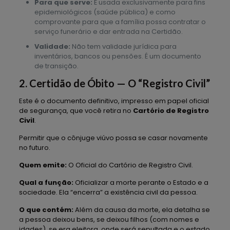
Para que serve:
É usada exclusivamente para fins
epidemiológicos (saúde pública) e como
comprovante para que a família possa contratar o
serviço funerário e dar entrada na Certidão.
Validade:
Não tem validade jurídica para
inventários, bancos ou pensões. É um documento
de transição.
2. Certidão de Óbito — O “Registro Civil”
Este é o documento definitivo, impresso em papel oficial
de segurança, que você retira no
Cartório de Registro
Civil
.
Permitir que o cônjuge viúvo possa se casar novamente
no futuro.
Quem emite:
O Oficial do Cartório de Registro Civil.
Qual a função:
Oficializar a morte perante o Estado e a
sociedade. Ela “encerra” a existência civil da pessoa.
O que contém:
Além da causa da morte, ela detalha se
a pessoa deixou bens, se deixou filhos (com nomes e
idades), se era eleitora, onde será sepultada e o estado