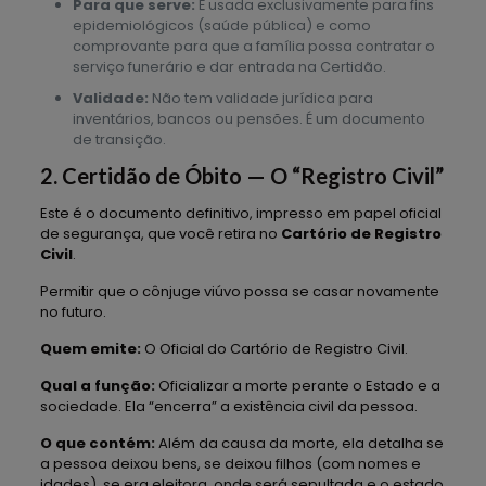
Para que serve:
É usada exclusivamente para fins
epidemiológicos (saúde pública) e como
comprovante para que a família possa contratar o
serviço funerário e dar entrada na Certidão.
Validade:
Não tem validade jurídica para
inventários, bancos ou pensões. É um documento
de transição.
2. Certidão de Óbito — O “Registro Civil”
Este é o documento definitivo, impresso em papel oficial
de segurança, que você retira no
Cartório de Registro
Civil
.
Permitir que o cônjuge viúvo possa se casar novamente
no futuro.
Quem emite:
O Oficial do Cartório de Registro Civil.
Qual a função:
Oficializar a morte perante o Estado e a
sociedade. Ela “encerra” a existência civil da pessoa.
O que contém:
Além da causa da morte, ela detalha se
a pessoa deixou bens, se deixou filhos (com nomes e
idades), se era eleitora, onde será sepultada e o estado