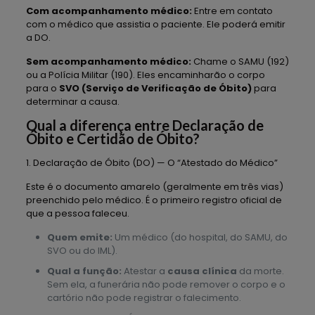
Com acompanhamento médico:
Entre em contato
com o médico que assistia o paciente. Ele poderá emitir
a DO.
Sem acompanhamento médico:
Chame o SAMU (192)
ou a Polícia Militar (190). Eles encaminharão o corpo
para o
SVO (Serviço de Verificação de Óbito)
para
determinar a causa.
Qual a diferença entre Declaração de
Óbito e Certidão de Óbito?
1. Declaração de Óbito (DO) — O “Atestado do Médico”
Este é o documento amarelo (geralmente em três vias)
preenchido pelo médico. É o primeiro registro oficial de
que a pessoa faleceu.
Quem emite:
Um médico (do hospital, do SAMU, do
SVO ou do IML).
Qual a função:
Atestar a
causa clínica
da morte.
Sem ela, a funerária não pode remover o corpo e o
cartório não pode registrar o falecimento.